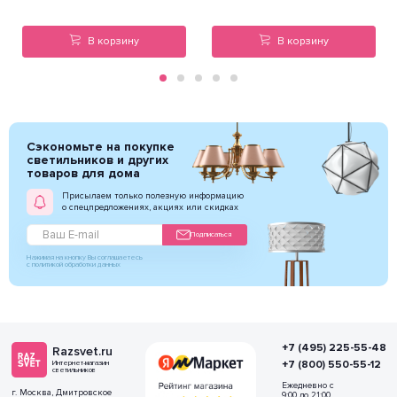
В корзину
В корзину
Сэкономьте на покупке
светильников и других
товаров для дома
Присылаем только полезную информацию
о спецпредложениях, акциях или скидках
Подписаться
Нажимая на кнопку Вы соглашаетесь
с политикой обработки данных
+7 (495) 225-55-48
Razsvet.ru
+7 (800) 550-55-12
Интернет-магазин
светильников
Ежедневно с
г. Москва, Дмитровское
9:00 до 21:00