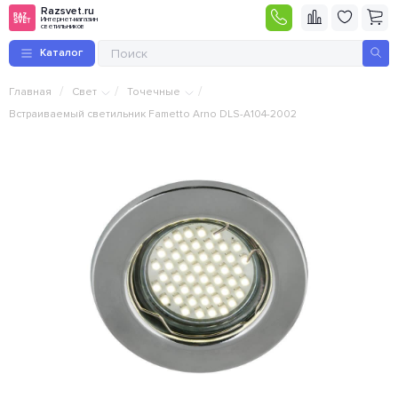
Razsvet.ru
Интернет-магазин
светильников
Каталог
/
/
/
Главная
Свет
Точечные
Встраиваемый светильник Fametto Arno DLS-A104-2002