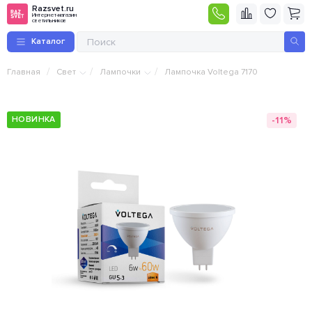
Razsvet.ru
Интернет-магазин
светильников
Каталог
/
/
/
Главная
Свет
Лампочки
Лампочка Voltega 7170
-11%
НОВИНКА