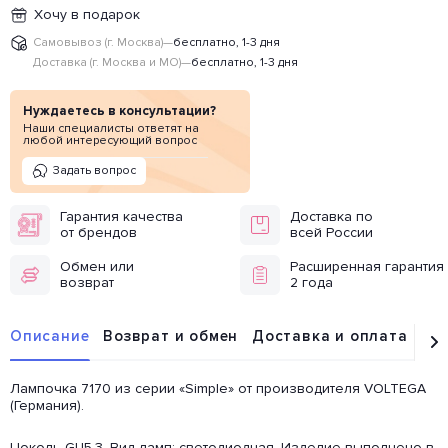
Хочу в подарок
Самовывоз (г. Москва)
—
бесплатно, 1-3 дня
Доставка (г. Москва и МО)
—
бесплатно, 1-3 дня
Нуждаетесь в консультации?
Наши специалисты ответят на
любой интересующий вопрос
Задать вопрос
Гарантия качества
Доставка по
от брендов
всей России
Обмен или
Расширенная гарантия
возврат
2 года
Описание
Возврат и обмен
Доставка и оплата
От
Лампочка 7170 из серии «Simple» от производителя VOLTEGA
(Германия).
Цоколь GU5.3. Вид ламп: светодиодная. Изделие выполнено в