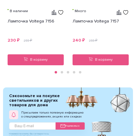
В наличии
Много
Лампочка Voltega 7156
Лампочка Voltega 7157
230
₽
240
₽
₽
₽
255
255
В корзину
В корзину
Сэкономьте на покупке
светильников и других
товаров для дома
Присылаем только полезную информацию
о спецпредложениях, акциях или скидках
Подписаться
Нажимая на кнопку Вы соглашаетесь