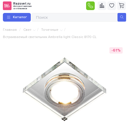
Razsvet.ru
Интернет-магазин
светильников
Каталог
/
/
/
Главная
Свет
Точечные
Встраиваемый светильник Ambrella light Classic 8170 CL
-61%