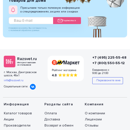
товаров для дома
Присылаем только полезную информацию
о спецпредложениях, акциях или скидках
Подписаться
Нажимая на кнопку Вы соглашаетесь
с политикой обработки данных
+7 (495) 225-55-48
Razsvet.ru
+7 (800) 550-55-12
Интернет-магазин
светильников
Ежедневно с
г. Москва, Дмитровское
9:00 до 21:00
шоссе, 46к1
info@razsvet.ru
Перезвоните мне
Социальные сети:
Информация
Разделы сайта
Компания
Каталог товаров
Оплата
О компании
Акции
Доставка
Лицензии
Производители
Возврат и обмен
Отзывы