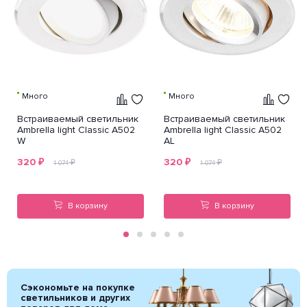
Много
Много
Встраиваемый светильник
Встраиваемый светильник
Ambrella light Classic A502
Ambrella light Classic A502
W
AL
320
₽
320
₽
₽
₽
1 074
1 074
В корзину
В корзину
Сэкономьте на покупке
светильников и других