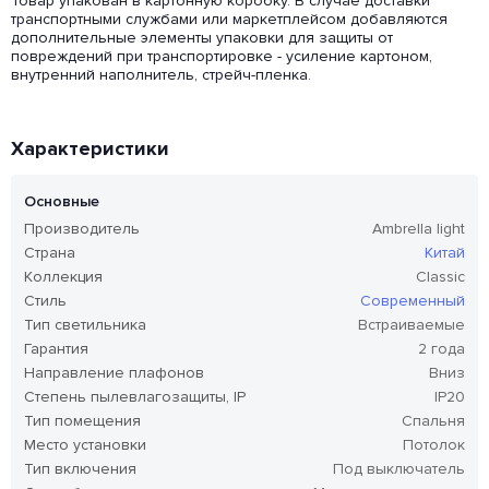
Товар упакован в картонную коробку. В случае доставки
транспортными службами или маркетплейсом добавляются
дополнительные элементы упаковки для защиты от
повреждений при транспортировке - усиление картоном,
внутренний наполнитель, стрейч-пленка.
Характеристики
Основные
Производитель
Ambrella light
Страна
Китай
Коллекция
Classic
Стиль
Современный
Тип светильника
Встраиваемые
Гарантия
2 года
Направление плафонов
Вниз
Степень пылевлагозащиты, IP
IP20
Тип помещения
Спальня
Место установки
Потолок
Тип включения
Под выключатель