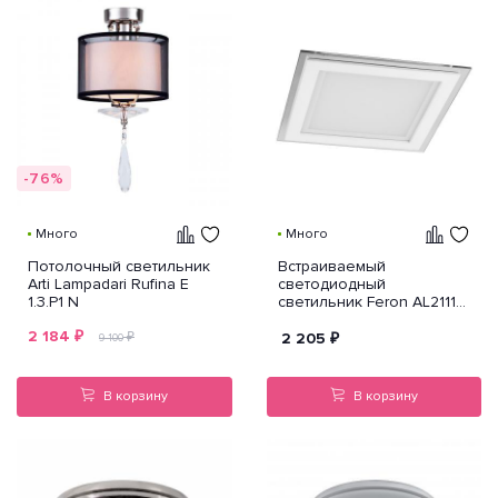
-76%
Много
Много
Потолочный светильник
Встраиваемый
Arti Lampadari Rufina E
светодиодный
1.3.P1 N
светильник Feron AL2111
28944
2 184
₽
₽
2 205
₽
9 100
В корзину
В корзину