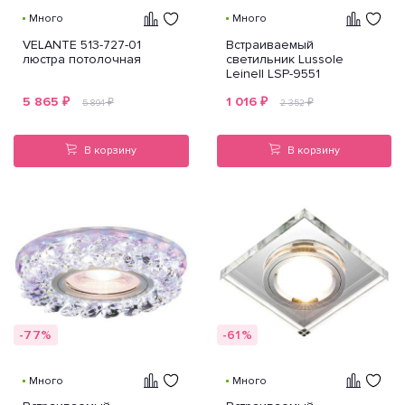
Много
Много
VELANTE 513-727-01
Встраиваемый
люстра потолочная
светильник Lussole
Leinell LSP-9551
5 865
₽
1 016
₽
₽
₽
5 894
2 352
В корзину
В корзину
-77%
-61%
Много
Много