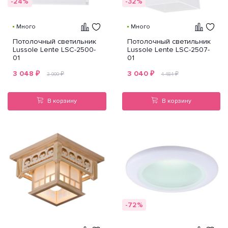
-24%
-32%
Много
Много
Потолочный светильник
Потолочный светильник
Lussole Lente LSC-2500-
Lussole Lente LSC-2507-
01
01
3 048
₽
3 040
₽
₽
₽
3 999
4 484
В корзину
В корзину
-72%