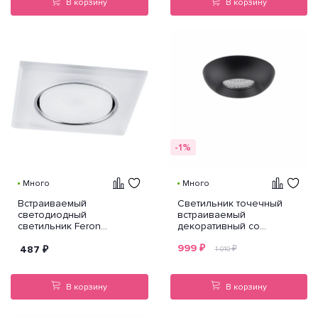
В корзину
В корзину
-1%
Много
Много
Встраиваемый
Светильник точечный
светодиодный
встраиваемый
светильник Feron
декоративный со
CD5022 32661
встроенными
999
₽
светодиодами Monde
487
₽
₽
1 010
Lightstar 071137
В корзину
В корзину