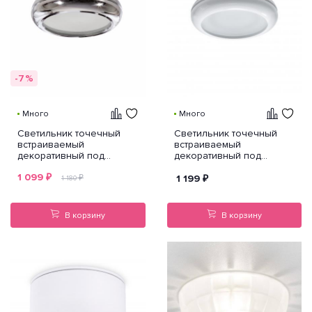
-7%
Много
Много
Светильник точечный
Светильник точечный
встраиваемый
встраиваемый
декоративный под
декоративный под
заменяемые галогенные
заменяемые галогенные
1 099
₽
или LED лампы Piano mini
или LED лампы Piano mini
₽
1 199
₽
1 180
Lightstar 011274
Lightstar 011270
В корзину
В корзину