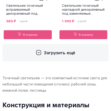
Светильник точечный
Светильник точечный
встраиваемый
накладной декоративный
декоративный под
под заменяемые
заменяемые галогенные
галогенные или LED
989
₽
1 999
₽
или LED лампы Rifle
лампы Alta qube Lightstar
₽
₽
1 002
2 867
Lightstar 002514
104010
В корзину
В корзину
Загрузить ещё
Точечный светильник — это компактный источник света для
небольшой части помещения («точки»): рабочей зоны,
книжной полки, лестницы.
Конструкция и материалы