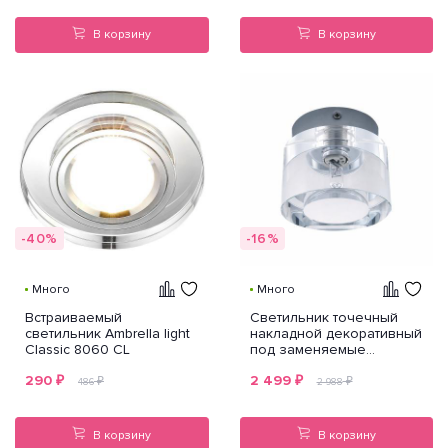
В корзину
В корзину
-40%
-16%
Много
Много
Встраиваемый
Светильник точечный
светильник Ambrella light
накладной декоративный
Classic 8060 CL
под заменяемые
галогенные или LED
290
₽
2 499
₽
лампы Tubo Lightstar
₽
₽
486
2 988
160104
В корзину
В корзину