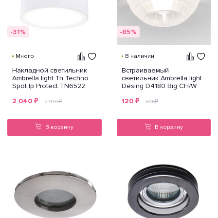
-31%
-85%
Много
В наличии
Накладной светильник
Встраиваемый
Ambrella light Tn Techno
светильник Ambrella light
Spot Ip Protect TN6522
Desing D4180 Big CH/W
2 040
₽
120
₽
₽
₽
2 943
801
В корзину
В корзину