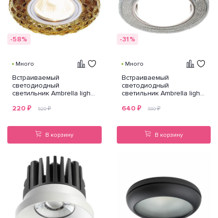
-58%
-31%
Много
Много
Встраиваемый
Встраиваемый
светодиодный
светодиодный
светильник Ambrella light
светильник Ambrella light
LED S288 BK
GX53 LED G290 CH
220
₽
640
₽
₽
₽
520
930
В корзину
В корзину