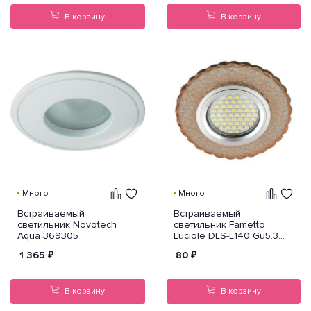
В корзину
В корзину
Много
Много
Встраиваемый
Встраиваемый
светильник Novotech
светильник Fametto
Aqua 369305
Luciole DLS-L140 Gu5.3
Glassy/Tea
1 365
₽
80
₽
В корзину
В корзину