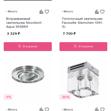
Много
Много
Встраиваемый
Потолочный светильник
светильник Novotech
Favourite Sternchen 1391-
Aqua 369884
1U
3 329
₽
7 700
₽
В корзину
В корзину
-1%
-30%
Много
Много