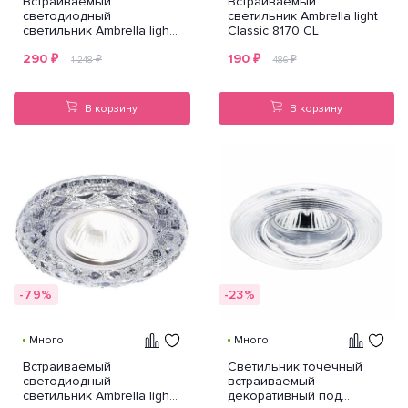
Встраиваемый
Встраиваемый
светодиодный
светильник Ambrella light
светильник Ambrella light
Classic 8170 CL
Led S257 PR
290
₽
190
₽
₽
₽
1 248
486
В корзину
В корзину
-79%
-23%
Много
Много
Встраиваемый
Светильник точечный
светодиодный
встраиваемый
светильник Ambrella light
декоративный под