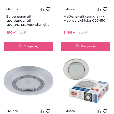
Много
Много
Встраиваемый
Мебельный светильник
светодиодный
Mobiled Lightstar 003450
светильник Ambrella light
Led S291 CH/WR
190
₽
1 199
₽
₽
₽
386
1 268
В корзину
В корзину
Много
Много