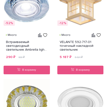
-52%
-12%
Много
Много
Встраиваемый
VELANTE 592-717-01
светодиодный
точечный накладной
светильник Ambrella light
светильник
Led S211 CL/WH
290
₽
5 187
₽
₽
₽
603
5 921
В корзину
В корзину