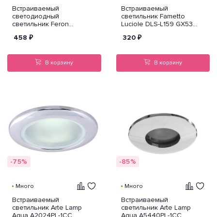
Встраиваемый
Встраиваемый
светодиодный
светильник Fametto
светильник Feron
Luciole DLS-L159 GX53
CD8060 32570
CHROME/GLASSY
458
₽
320
₽
В корзину
В корзину
-75%
-85%
Много
Много
Встраиваемый
Встраиваемый
светильник Arte Lamp
светильник Arte Lamp
Aqua A2024PL-1CC
Aqua A5440PL-1CC