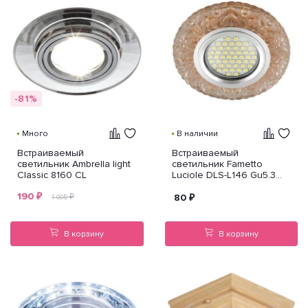
-81%
Много
В наличии
Встраиваемый
Встраиваемый
светильник Ambrella light
светильник Fametto
Classic 8160 CL
Luciole DLS-L146 Gu5.3
Glassy/Tea
190
₽
₽
80
₽
1 005
В корзину
В корзину