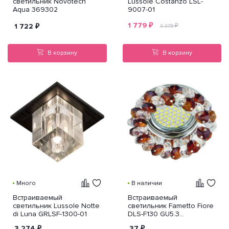
светильник Novotech
Lussole Costanzo LSL-
Aqua 369302
9007-01
1 779
₽
1 722
₽
₽
3 375
В корзину
В корзину
Много
В наличии
Встраиваемый
Встраиваемый
светильник Lussole Notte
светильник Fametto Fiore
di Luna GRLSF-1300-01
DLS-F130 GU5.3
Chrome/Brown
3 274
₽
37
₽