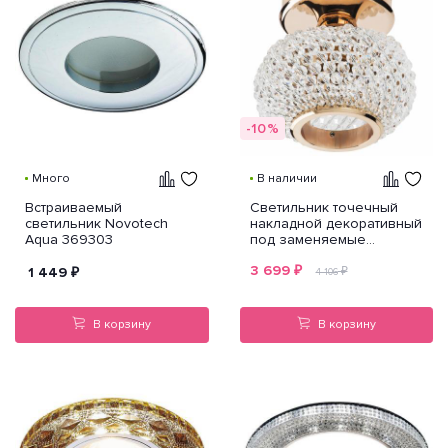
-10%
Много
В наличии
Встраиваемый
Светильник точечный
светильник Novotech
накладной декоративный
Aqua 369303
под заменяемые
галогенные или LED
3 699
₽
лампы Monile Top
1 449
₽
₽
4 106
Lightstar 160302
В корзину
В корзину