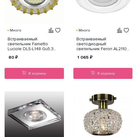
Много
Много
Встраиваемый
Встраиваемый
светильник Fametto
светодиодный
Luciole DLS-L148 Gu5.3
светильник Feron AL2110
Glassy/Gold
27851
80
₽
1 065
₽
В корзину
В корзину