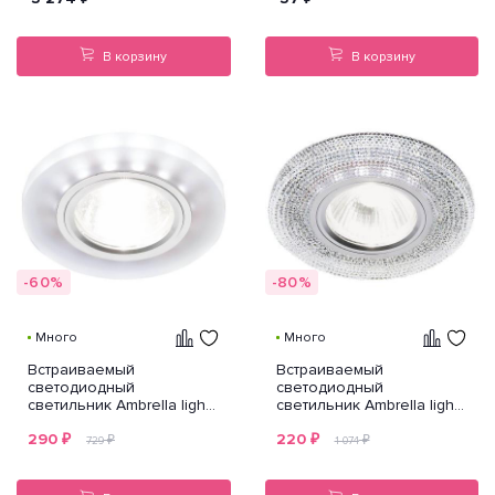
В корзину
В корзину
-60%
-80%
Много
Много
Встраиваемый
Встраиваемый
светодиодный
светодиодный
светильник Ambrella light
светильник Ambrella light
Led S214 WH/CH/WH
Led S290 CH
290
₽
220
₽
₽
₽
729
1 074