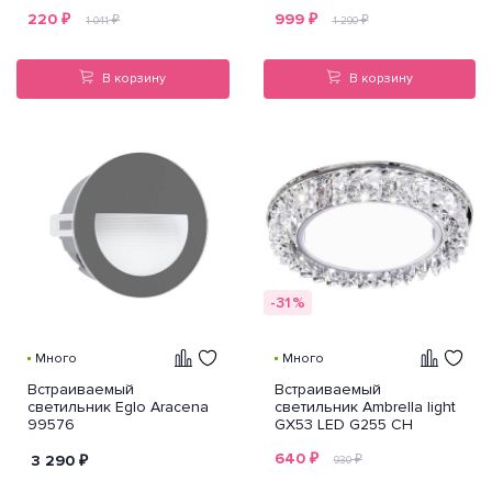
LED S288 CH
заменяемые галогенные
220
₽
999
₽
или LED лампы Difesa
₽
₽
1 041
1 290
Piano Lightstar 006880
В корзину
В корзину
-31%
Много
Много
Встраиваемый
Встраиваемый
светильник Eglo Aracena
светильник Ambrella light
99576
GX53 LED G255 CH
640
₽
3 290
₽
₽
930