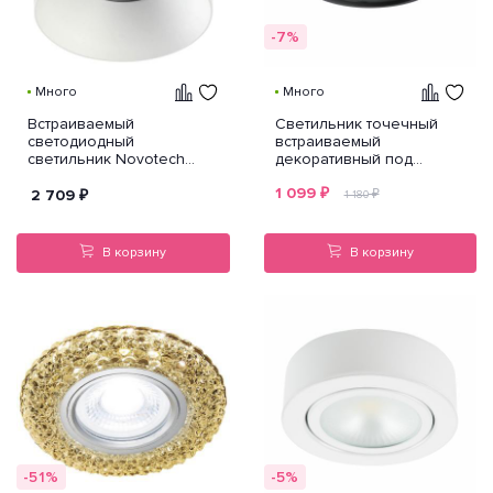
-7%
Много
Много
Встраиваемый
Светильник точечный
светодиодный
встраиваемый
светильник Novotech
декоративный под
Metis 357585
заменяемые галогенные
1 099
₽
или LED лампы Piano mini
2 709
₽
₽
1 180
Lightstar 011277
В корзину
В корзину
-51%
-5%