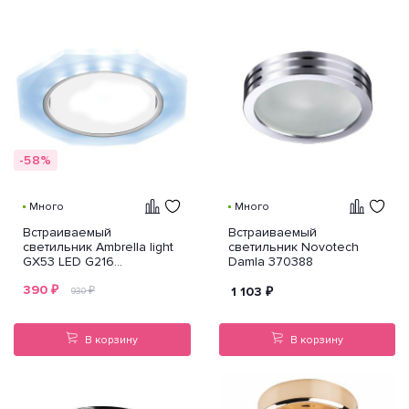
-58%
Много
Много
Встраиваемый
Встраиваемый
светильник Ambrella light
светильник Novotech
GX53 LED G216
Damla 370388
CL/CH/CLD
390
₽
₽
1 103
₽
930
В корзину
В корзину