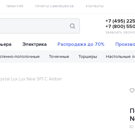
ГАРАНТИЯ
ПУНКТЫ САМОВЫВОЗА
КОНТАКТЫ
+7 (495) 22
+7 (800) 55
ЗАКАЗАТЬ ЗВОНО
рьера
Электрика
Распродажа до 70%
Произво
стенно-потолочные
Точечные
Торшеры
Настольные 
stal Lux Lux New SP1 C Amber
П
N
ID: