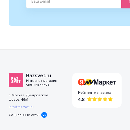
Razsvet.ru
Интернет-магазин
светильников
г. Москва, Дмитровское
шоссе, 46к1
info@razsvet.ru
Социальные сети: