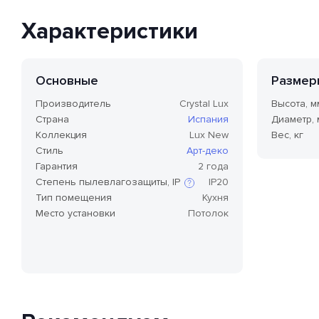
Характеристики
Основные
Размер
Производитель
Crystal Lux
Высота, м
Страна
Испания
Диаметр,
Коллекция
Lux New
Вес, кг
Стиль
Арт-деко
Гарантия
2 года
Степень пылевлагозащиты, IP
IP20
Тип помещения
Кухня
Место установки
Потолок
Степень защиты по стандарту IP,
или степень защиты оболочки
по классификации Ingress
Protection Code (дословно —
«код защиты от
проникновения»), — это
международный стандарт
классификации способов
защиты внешней оболочки