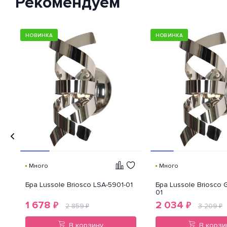
Рекомендуем
устройства от попадания внутрь
нежелательных объектов и
доступа к незащищенным
частям девайса.
НОВИНКА
НОВИНКА
Много
Много
Бра Lussole Briosco LSA-5901-01
Бра Lussole Briosco 
01
1 678
2 034
₽
₽
2 859
3 209
₽
₽
В корзину
В корзи