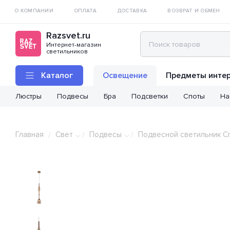
О КОМПАНИИ
ОПЛАТА
ДОСТАВКА
ВОЗВРАТ И ОБМЕН
Razsvet.ru
Интернет-магазин
светильников
Каталог
Освещение
Предметы инте
Люстры
Подвесы
Бра
Подсветки
Споты
На
Главная
Свет
Подвесы
Подвесной светильник Cry
/
/
/