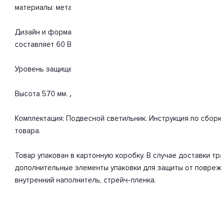
материалы: металл, стекло. С учетом технических характер
Дизайн и форма плафона округлый. Цоколь G9. Вид ламп: г
составляет 60 Вт. Общая мощность 60 Вт. Напряжение 220
Уровень защищенности от влаги и пыли IP20. Расширенная г
Высота 570 мм. Диаметр 85 мм. Вес товара 3 кг.
Комплектация: Подвесной светильник. Инструкция по сбор
товара.
Товар упакован в картонную коробку. В случае доставки 
дополнительные элементы упаковки для защиты от повреж
внутренний наполнитель, стрейч-пленка.