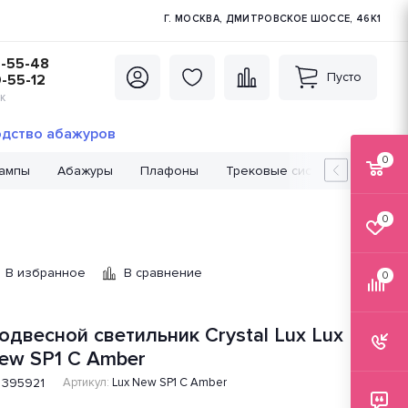
Г. МОСКВА, ДМИТРОВСКОЕ ШОССЕ, 46К1
5-55-48
Пусто
0-55-12
К
дство абажуров
0
лампы
Абажуры
Плафоны
Трековые системы
Лампо
0
В избранное
В сравнение
0
одвесной светильник Crystal Lux Lux
ew SP1 C Amber
395921
Артикул:
Lux New SP1 C Amber