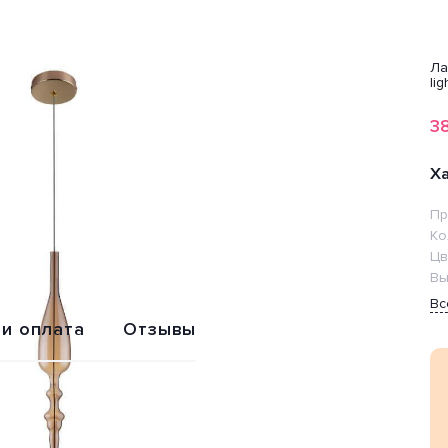
-2%
ампочка VOLTEGA
Лампочка Ambrella
Лампа
Ла
apsule G9 7188
light BULBING 101106
светодиодная Feron
li
38146
50
385
382
3
₽
₽
₽
255 ₽
Х
Пр
Обмен или
Расширенная
возврат
гарантия 2 года
Ко
Цв
Вы
Вс
 и оплата
Отзывы
ew» от производителя Crystal Lux (Испания). Дизайн-
ний, как кухня. Цвет товара золотистый. Используемые