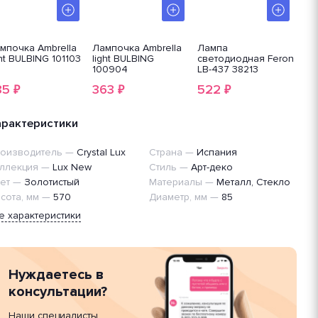
мпочка Ambrella
Лампочка Ambrella
Лампа
Св
ght BULBING 101103
light BULBING
светодиодная Feron
лам
100904
LB-437 38213
94
85
363
522
2
₽
₽
₽
арактеристики
оизводитель
—
Crystal Lux
Страна
—
Испания
ллекция
—
Lux New
Стиль
—
Арт-деко
ет
—
Золотистый
Материалы
—
Металл, Стекло
сота, мм
—
570
Диаметр, мм
—
85
е характеристики
Нуждаетесь в
консультации?
Наши специалисты