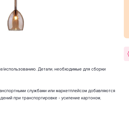
истик мощности хватит для освещения 3.3 м2.
алогеновая. Количество ламп 1 шт. Мощность одной лампы
-240 Вольт.
арантия на товар 2 года.
ке/использованию. Детали, необходимые для сборки
транспортными службами или маркетплейсом добавляются
дений при транспортировке - усиление картоном,