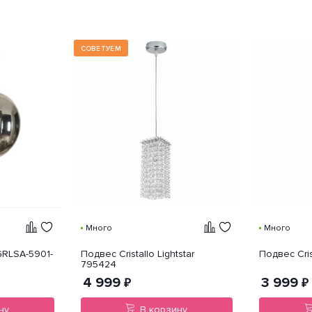
СОВЕТУЕМ
Много
Много
GRLSA-5901-
Подвес Cristallo Lightstar
Подвес Cris
795424
4 999
3 999
₽
₽
ну
В корзину