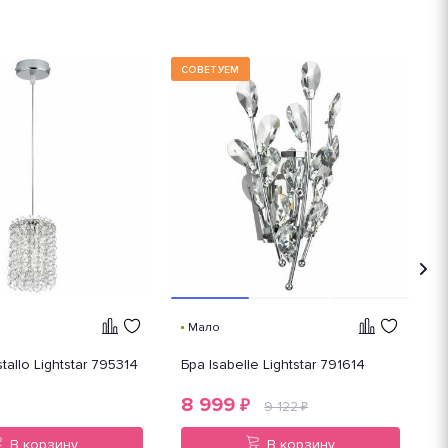
СОВЕТУЕМ
Мало
tallo Lightstar 795314
Бра Isabelle Lightstar 791614
П
8 999
₽
9 122
₽
В корзину
В корзину