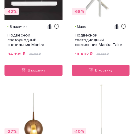
-42%
-68%
В наличии
Мало
Подвесной
Подвесной
светодиодный
светодиодный
светильник Mantra
светильник Mantra Take
Cumbuco 5503+5517
5781
34 195
₽
18 492
₽
₽
₽
59 097
58 637
В корзину
В корзину
-27%
-40%