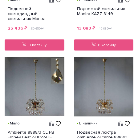
Мало
В наличии
Подвесной
Подвесной светильник
светодиодный
Mantra KAZZ 8149
светильник Mantra
Espirales 5080
25 436
₽
13 083
₽
₽
₽
80 659
15 685
В корзину
В корзину
Мало
В наличии
Ambiente 8888/3 CL PB
Подвесная люстра
Honey Leaf ALICANTE
Ambiente Alicante 8888/3