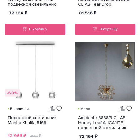
подвесной светильник
CL AB Tear Drop
72 164
₽
81 516
₽
В корзину
В корзину
-68%
В наличии
Мало
Подвесной светильник
Ambiente 8888/3 CL AB
Mantra Khalifa 5168
Honey Leaf ALICANTE
подвесной светильник
12 966
₽
₽
72 164
₽
41 110