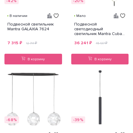
-42%
-20%
В наличии
Мало
Подвесной светильник
Подвесной
Mantra GALAXIA 7624
светодиодный
светильник Mantra Cuba
7160
7 315
₽
36 241
₽
₽
₽
12 714
45 137
В корзину
В корзину
-68%
-39%