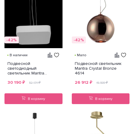
-42%
-42%
В наличии
Мало
Подвесной
Подвесной светильник
светодиодный
Mantra Crystal Bronze
светильник Mantra
4614
Cumbuco 5513+5516
30 190
₽
26 912
₽
₽
₽
52 174
46 509
В корзину
В корзину