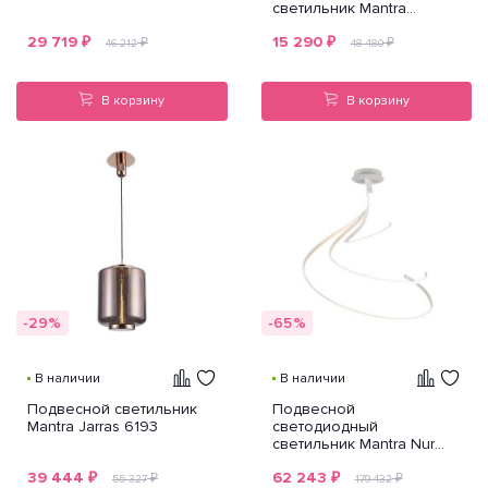
светильник Mantra
Olimpia Oro 6584
29 719
₽
15 290
₽
₽
₽
46 212
48 480
В корзину
В корзину
-29%
-65%
В наличии
В наличии
Подвесной светильник
Подвесной
Mantra Jarras 6193
светодиодный
светильник Mantra Nur
6007K
39 444
₽
62 243
₽
₽
₽
55 327
179 432