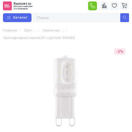
Razsvet.ru
Интернет-магазин
светильников
Каталог
/
/
/
Главная
Свет
Лампочки
Светодиодная лампаLED Lightstar 940482
-2%