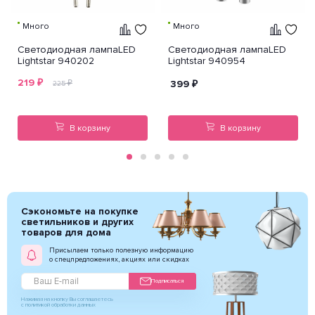
Много
Много
Светодиодная лампаLED
Светодиодная лампаLED
Lightstar 940202
Lightstar 940954
219
₽
₽
399
₽
225
В корзину
В корзину
Сэкономьте на покупке
светильников и других
товаров для дома
Присылаем только полезную информацию
о спецпредложениях, акциях или скидках
Подписаться
Нажимая на кнопку Вы соглашаетесь
с политикой обработки данных