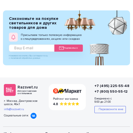
Сэкономьте на покупке
светильников и других
товаров для дома
Присылаем только полезную информацию
о спецпредложениях, акциях или скидках
Подписаться
Нажимая на кнопку Вы соглашаетесь
с политикой обработки данных
+7 (495) 225-55-48
Razsvet.ru
+7 (800) 550-55-12
Интернет-магазин
светильников
Ежедневно с
г. Москва, Дмитровское
9:00 до 21:00
шоссе, 46к1
info@razsvet.ru
Перезвоните мне
Социальные сети: