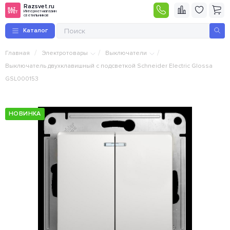
Razsvet.ru
Интернет-магазин
светильников
Каталог
/
/
/
Главная
Электротовары
Выключатели
Выключатель двухклавишный с подсветкой Schneider Electric Glossa
GSL000153
НОВИНКА