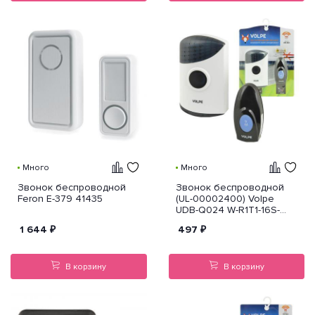
Много
Много
Звонок беспроводной
Звонок беспроводной
Feron E-379 41435
(UL-00002400) Volpe
UDB-Q024 W-R1T1-16S-
100M-WH
1 644
₽
497
₽
В корзину
В корзину