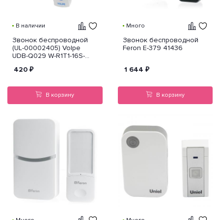
В наличии
Много
Звонок беспроводной
Звонок беспроводной
(UL-00002405) Volpe
Feron E-379 41436
UDB-Q029 W-R1T1-16S-
80M-WH
420
₽
1 644
₽
В корзину
В корзину