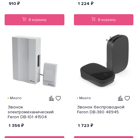
910
₽
1 224
₽
В корзину
В корзину
Много
Много
Звонок
Звонок беспроводной
электромеханический
Feron DB-380 48945
Feron DB-101 41504
1 356
₽
1 723
₽