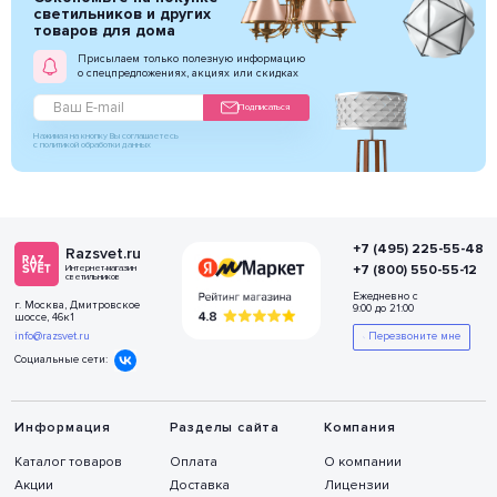
светильников и других
товаров для дома
Присылаем только полезную информацию
о спецпредложениях, акциях или скидках
Подписаться
Нажимая на кнопку Вы соглашаетесь
с политикой обработки данных
+7 (495) 225-55-48
Razsvet.ru
+7 (800) 550-55-12
Интернет-магазин
светильников
Ежедневно с
г. Москва, Дмитровское
9:00 до 21:00
шоссе, 46к1
info@razsvet.ru
Перезвоните мне
Социальные сети:
Информация
Разделы сайта
Компания
Каталог товаров
Оплата
О компании
Акции
Доставка
Лицензии