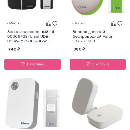
Много
Много
Звонок электронный (UL-
Звонок дверной
00006438) Uniel UDB-
беспроводной Feron
093W-R1T1-36S-BL/WH
E375 23688
749
₽
386
₽
В корзину
В корзину