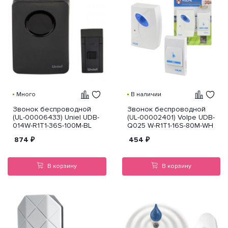
Много
В наличии
Звонок беспроводной
Звонок беспроводной
(UL-00006433) Uniel UDB-
(UL-00002401) Volpe UDB-
014W-R1T1-36S-100M-BL
Q025 W-R1T1-16S-80M-WH
874
₽
454
₽
В корзину
В корзину