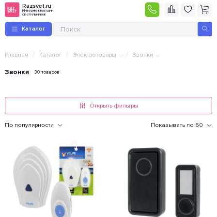
Razsvet.ru
Интернет-магазин
светильников
Каталог
/
/
/
Главная
Каталог
Электротовары
Звонки
Звонки
30 товаров
Открыть фильтры
По популярности
Показывать по 60