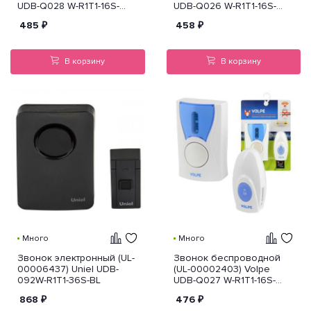
UDB-Q028 W-R1T1-16S-
UDB-Q026 W-R1T1-16S-
80M-WH
80M-WH
485
₽
458
₽
В корзину
В корзину
Много
Много
Звонок электронный (UL-
Звонок беспроводной
00006437) Uniel UDB-
(UL-00002403) Volpe
092W-R1T1-36S-BL
UDB-Q027 W-R1T1-16S-
80M-WH
868
₽
476
₽