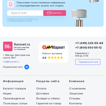
Присылаем только полезную информацию
о спецпредложениях, акциях или скидках
Подписаться
Нажимая на кнопку Вы соглашаетесь
с политикой обработки данных
+7 (495) 225-55-48
Razsvet.ru
+7 (800) 550-55-12
Интернет-магазин
светильников
Ежедневно с
г. Москва, Дмитровское
9:00 до 21:00
шоссе, 46к1
info@razsvet.ru
Перезвоните мне
Социальные сети:
Информация
Разделы сайта
Компания
Каталог товаров
Оплата
О компании
Акции
Доставка
Лицензии
Производители
Возврат и обмен
Отзывы
Полезные статьи
Гарантия на товар
Контакты