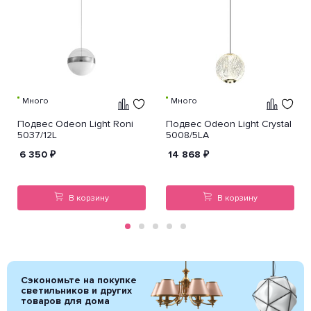
Много
Много
Подвес Odeon Light Roni
Подвес Odeon Light Crystal
5037/12L
5008/5LA
6 350
₽
14 868
₽
В корзину
В корзину
Сэкономьте на покупке
светильников и других
товаров для дома