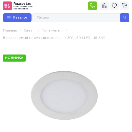
Razsvet.ru
Интернет-магазин
светильников
Каталог
/
/
/
Главная
Свет
Точечные
Встраиваемый точечный светильник ЭРА LED 1 LED 1-18-6K/1
НОВИНКА