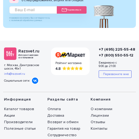
о спецпредложениях, акциях или скидках
Подписаться
Нажимая на кнопку Вы соглашаетесь
с политикой обработки данных
+7 (495) 225-55-48
Razsvet.ru
+7 (800) 550-55-12
Интернет-магазин
светильников
Ежедневно с
г. Москва, Дмитровское
9:00 до 21:00
шоссе, 46к1
info@razsvet.ru
Перезвоните мне
Социальные сети:
Информация
Разделы сайта
Компания
Каталог товаров
Оплата
О компании
Акции
Доставка
Лицензии
Производители
Возврат и обмен
Отзывы
Полезные статьи
Гарантия на товар
Контакты
Сотрудничество