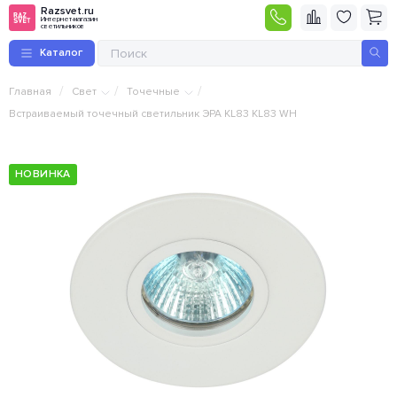
Razsvet.ru
Интернет-магазин
светильников
Каталог
/
/
/
Главная
Свет
Точечные
Встраиваемый точечный светильник ЭРА KL83 KL83 WH
НОВИНКА