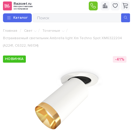
Razsvet.ru
Интернет-магазин
светильников
Каталог
/
/
/
Главная
Свет
Точечные
Встраиваемый светильник Ambrella light Xm Techno Spot XM6322204
(A2241, C6322, N6134)
-41%
НОВИНКА