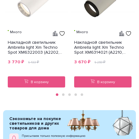
Много
Много
Накладной светильник
Накладной светильник
Ambrella light Xm Techno
Ambrella light Xm Techno
Spot XM6322003 (A2202,
Spot XM6314021 (A2210,
C6322, N6112)
C6314, N6121)
3 770
₽
3 670
₽
₽
₽
6 433
6 259
В корзину
В корзину
Сэкономьте на покупке
светильников и других
товаров для дома
Присылаем только полезную информацию