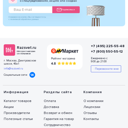
о спецпредложениях, акциях или скидках
Подписаться
Нажимая на кнопку Вы соглашаетесь
с политикой обработки данных
+7 (495) 225-55-48
Razsvet.ru
+7 (800) 550-55-12
Интернет-магазин
светильников
Ежедневно с
г. Москва, Дмитровское
9:00 до 21:00
шоссе, 46к1
info@razsvet.ru
Перезвоните мне
Социальные сети:
Информация
Разделы сайта
Компания
Каталог товаров
Оплата
О компании
Акции
Доставка
Лицензии
Производители
Возврат и обмен
Отзывы
Полезные статьи
Гарантия на товар
Контакты
Сотрудничество