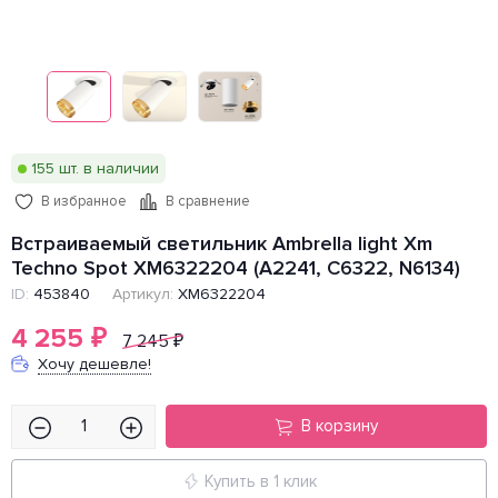
155 шт. в наличии
В избранное
В сравнение
Встраиваемый светильник Ambrella light Xm
Techno Spot XM6322204 (A2241, C6322, N6134)
Артикул:
XM6322204
ID:
453840
4 255
₽
7 245
₽
Хочу дешевле!
В корзину
Купить в 1 клик