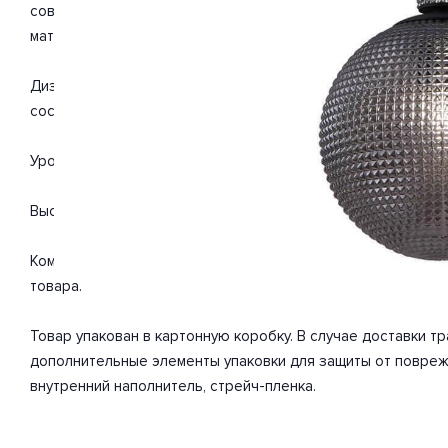
современный. Отлично подойдет для такого типа помещений
материалы: металл, стекло. С учетом технических характер
Дизайн и форма плафона округлый. Цоколь E27. Вид ламп: 
составляет 60 Вт. Общая мощность 60 Вт. Напряжение 220 
Уровень защищенности от влаги и пыли IP20. Расширенная г
Высота 375 мм. Диаметр 250 мм. Вес товара 2.55 кг.
Комплектация: Подвесной светильник. Инструкция по сбор
товара.
Товар упакован в картонную коробку. В случае доставки 
дополнительные элементы упаковки для защиты от повреж
внутренний наполнитель, стрейч-пленка.