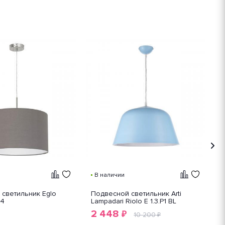
С
В наличии
светильник Eglo
Подвесной светильник Arti
П
74
Lampadari Riolo E 1.3.P1 BL
R
2 448
₽
10 200
₽