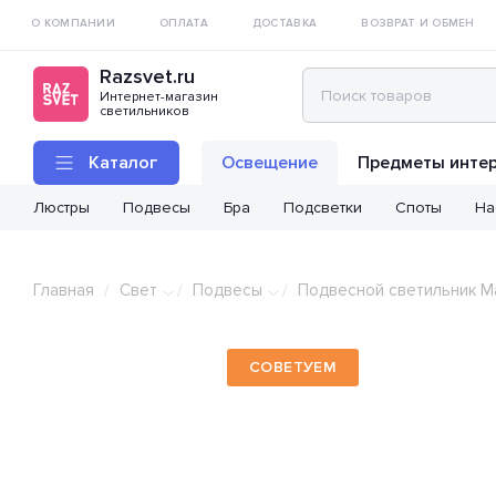
О КОМПАНИИ
ОПЛАТА
ДОСТАВКА
ВОЗВРАТ И ОБМЕН
Razsvet.ru
Интернет-магазин
светильников
Каталог
Освещение
Предметы инте
Люстры
Подвесы
Бра
Подсветки
Споты
На
Главная
Свет
Подвесы
Подвесной светильник Ma
/
/
/
СОВЕТУЕМ