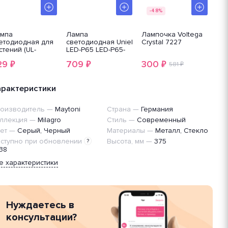
-48%
мпа
Лампа
Лампочка Voltega
Ла
етодиодная для
светодиодная Uniel
Crystal 7227
св
стений (UL-
LED-P65 LED-P65-
Pr
004122) Uniel E27
16W/SPFS/E27/CL/P2
мат
29
709
300
19
₽
₽
₽
W матовая LED-
PLP32WH
581 ₽
38
50-
W/SPSB/E27/FR
P30WH
арактеристики
оизводитель
—
Maytoni
Страна
—
Германия
ллекция
—
Milagro
Стиль
—
Современный
ет
—
Серый, Черный
Материалы
—
Металл, Стекло
ступно при обновлении
Высота, мм
—
375
?
38
е характеристики
Нуждаетесь в
консультации?