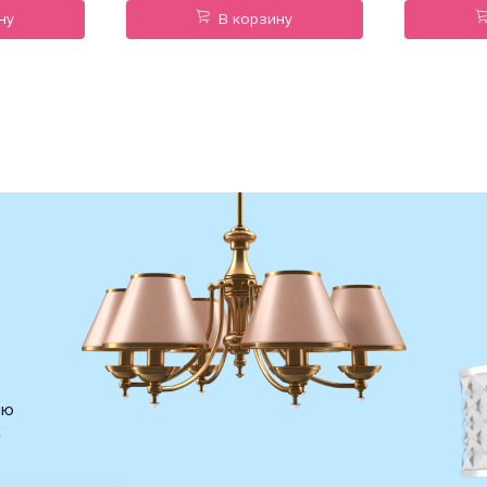
ну
В корзину
ию
х