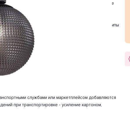
, как кухня. Цвет товара серый, черный. Используемые
истик мощности хватит для освещения 3.3 м2.
накаливания. Количество ламп 1 шт. Мощность одной лампы
Вольт.
арантия на товар 2 года.
ке/использованию. Детали, необходимые для сборки
транспортными службами или маркетплейсом добавляются
дений при транспортировке - усиление картоном,