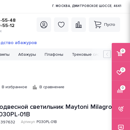
Г. МОСКВА, ДМИТРОВСКОЕ ШОССЕ, 46К1
5-55-48
Пусто
0-55-12
К
дство абажуров
0
лампы
Абажуры
Плафоны
Трековые системы
Лампо
0
В избранное
В сравнение
0
одвесной светильник Maytoni Milagro
030PL-01B
397632
Артикул:
P030PL-01B