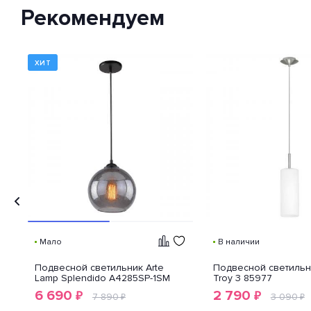
классификации способов
Рекомендуем
защиты внешней оболочки
устройства от попадания внутрь
нежелательных объектов и
доступа к незащищенным
частям девайса.
ХИТ
Мало
В наличии
Подвесной светильник Arte
Подвесной светильн
Lamp Splendido A4285SP-1SM
Troy 3 85977
6 690
2 790
₽
₽
7 890
3 090
₽
₽