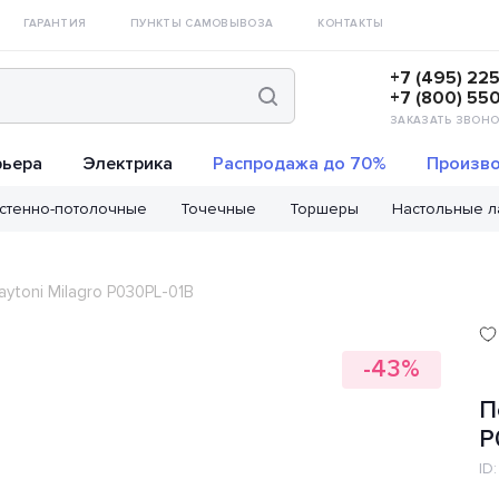
ГАРАНТИЯ
ПУНКТЫ САМОВЫВОЗА
КОНТАКТЫ
+7 (495) 22
+7 (800) 55
ЗАКАЗАТЬ ЗВОНО
рьера
Электрика
Распродажа до 70%
Произво
стенно-потолочные
Точечные
Торшеры
Настольные 
ytoni Milagro P030PL-01B
-43%
П
P
ID: