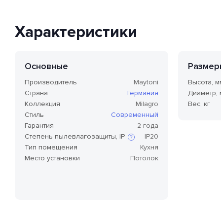
Характеристики
Основные
Размер
Производитель
Maytoni
Высота, м
Страна
Германия
Диаметр,
Коллекция
Milagro
Вес, кг
Стиль
Современный
Гарантия
2 года
Степень пылевлагозащиты, IP
IP20
Тип помещения
Кухня
Место установки
Потолок
Степень защиты по стандарту IP,
или степень защиты оболочки
по классификации Ingress
Protection Code (дословно —
«код защиты от
проникновения»), — это
международный стандарт