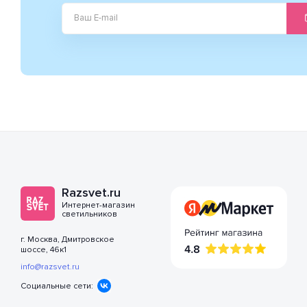
Razsvet.ru
Интернет-магазин
светильников
г. Москва, Дмитровское
шоссе, 46к1
info@razsvet.ru
Социальные сети: