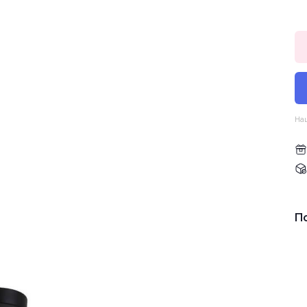
Наш
П