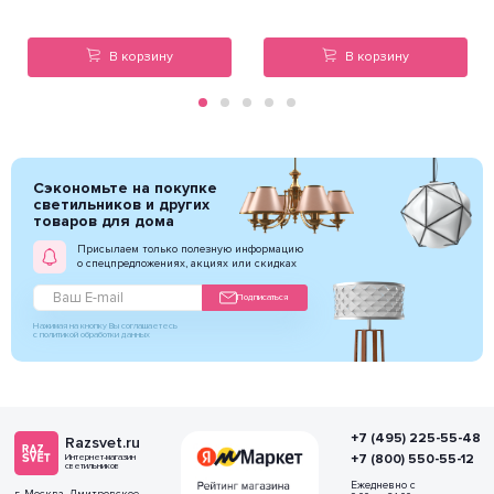
В корзину
В корзину
Сэкономьте на покупке
светильников и других
товаров для дома
Присылаем только полезную информацию
о спецпредложениях, акциях или скидках
Подписаться
Нажимая на кнопку Вы соглашаетесь
с политикой обработки данных
+7 (495) 225-55-48
Razsvet.ru
+7 (800) 550-55-12
Интернет-магазин
светильников
Ежедневно с
г. Москва, Дмитровское