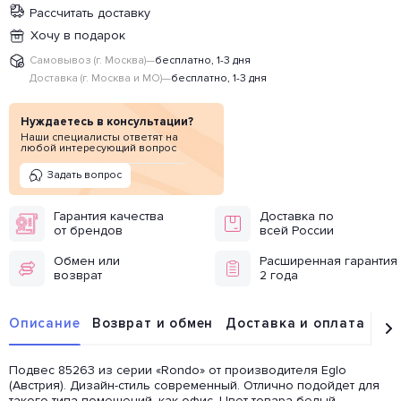
Рассчитать доставку
Хочу в подарок
Самовывоз (г. Москва)
—
бесплатно, 1-3 дня
Доставка (г. Москва и МО)
—
бесплатно, 1-3 дня
Нуждаетесь в консультации?
Наши специалисты ответят на
любой интересующий вопрос
Задать вопрос
Гарантия качества
Доставка по
от брендов
всей России
Обмен или
Расширенная гарантия
возврат
2 года
Описание
Возврат и обмен
Доставка и оплата
От
Подвес 85263 из серии «Rondo» от производителя Eglo
(Австрия). Дизайн-стиль современный. Отлично подойдет для
такого типа помещений, как офис. Цвет товара белый,