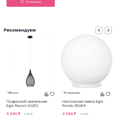
В корзину
Рекомендуем
Много
В наличии
Подвесной светильник
Настольная лампа Eglo
Eglo Razoni 92252
Rondo 85264
5 890
₽
3 590
₽
₽
₽
5 990
3 990