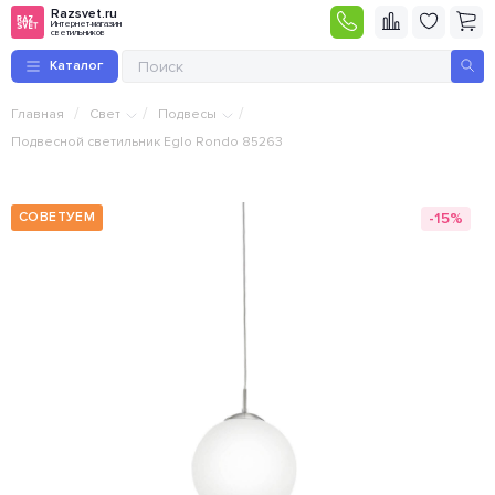
Razsvet.ru
Интернет-магазин
светильников
Каталог
/
/
/
Главная
Свет
Подвесы
Подвесной светильник Eglo Rondo 85263
-15%
СОВЕТУЕМ