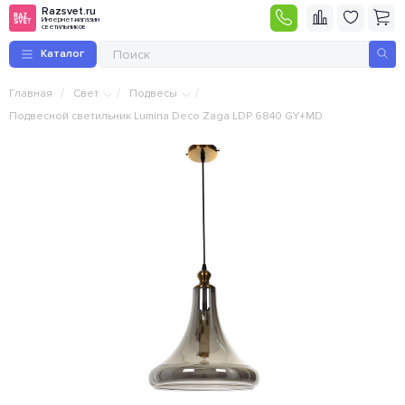
Razsvet.ru
Интернет-магазин
светильников
Каталог
/
/
/
Главная
Свет
Подвесы
Подвесной светильник Lumina Deco Zaga LDP 6840 GY+MD