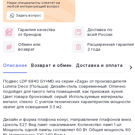
Наши специалисты ответят на
любой интересующий вопрос
Задать вопрос
Гарантия качества
Доставка по
от брендов
всей России
Обмен или
Расширенная гарантия
возврат
2 года
Описание
Возврат и обмен
Доставка и оплата
От
Подвес LDP 6840 GY+MD из серии «Zaga» от производителя
Lumina Deco (Польша). Дизайн-стиль современный. Отлично
подойдет для такого типа помещений, как прихожая, кухня.
Цвет товара бронзовый, серый. Используемые материалы:
металл, стекло. С учетом технических характеристик мощности
хватит для освещения 3.3 м2.
Дизайн и форма плафона конус. Направление плафонов вниз.
Цоколь E27. Вид ламп: накаливания. Количество ламп 1 шт.
Мощность одной лампы составляет 60 Вт. Общая мощность 60
Вт. Напряжение 220-240 Вольт.