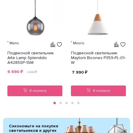
Мало
Много
Подвесной светильник
Подвесной светильник
Arte Lamp Splendido
Maytoni Bicones P359-PL-01-
A4285SP-1SM
W
6 690
₽
₽
7 990
₽
7 890
В корзину
В корзину
Сэкономьте на покупке
светильников и других