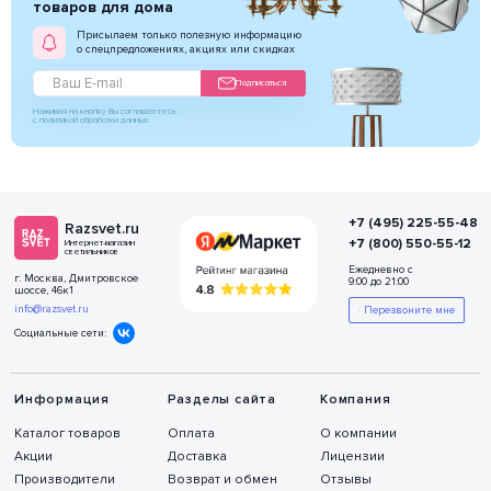
товаров для дома
Присылаем только полезную информацию
о спецпредложениях, акциях или скидках
Подписаться
Нажимая на кнопку Вы соглашаетесь
с политикой обработки данных
+7 (495) 225-55-48
Razsvet.ru
+7 (800) 550-55-12
Интернет-магазин
светильников
Ежедневно с
г. Москва, Дмитровское
9:00 до 21:00
шоссе, 46к1
info@razsvet.ru
Перезвоните мне
Социальные сети:
Информация
Разделы сайта
Компания
Каталог товаров
Оплата
О компании
Акции
Доставка
Лицензии
Производители
Возврат и обмен
Отзывы