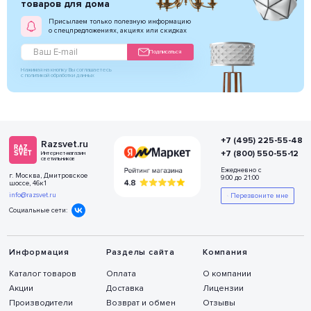
товаров для дома
Присылаем только полезную информацию
о спецпредложениях, акциях или скидках
Подписаться
Нажимая на кнопку Вы соглашаетесь
с политикой обработки данных
+7 (495) 225-55-48
Razsvet.ru
+7 (800) 550-55-12
Интернет-магазин
светильников
Ежедневно с
г. Москва, Дмитровское
9:00 до 21:00
шоссе, 46к1
info@razsvet.ru
Перезвоните мне
Социальные сети:
Информация
Разделы сайта
Компания
Каталог товаров
Оплата
О компании
Акции
Доставка
Лицензии
Производители
Возврат и обмен
Отзывы