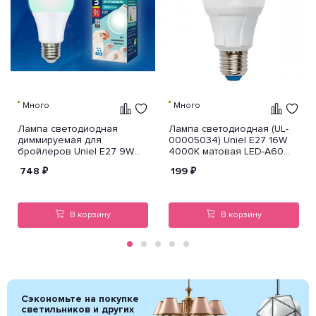
Много
Много
Лампа светодиодная
Лампа светодиодная (UL-
диммируемая для
00005034) Uniel E27 16W
бройлеров Uniel E27 9W
4000K матовая LED-A60
LED-A60-
16W/4000K/E27/FR PLP01WH
748
₽
199
₽
9W/SCBG/E27/FR/DIM IP65
PLO65WH
В корзину
В корзину
Сэкономьте на покупке
светильников и других