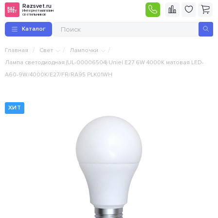
Razsvet.ru
Интернет-магазин
светильников
Каталог
/
/
/
Главная
Свет
Лампочки
Лампа светодиодная (UL-00006504) Uniel E27 6W 4000K матовая LED-
A60-9W/4000K/E27/FR/RA95 PLK01WH
ХИТ