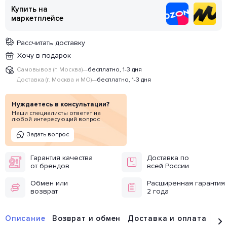
Купить на
маркетплейсе
Рассчитать доставку
Хочу в подарок
Самовывоз (г. Москва)
—
бесплатно, 1-3 дня
Доставка (г. Москва и МО)
—
бесплатно, 1-3 дня
Нуждаетесь в консультации?
Наши специалисты ответят на
любой интересующий вопрос
Задать вопрос
Гарантия качества
Доставка по
от брендов
всей России
Обмен или
Расширенная гарантия
возврат
2 года
Описание
Возврат и обмен
Доставка и оплата
От