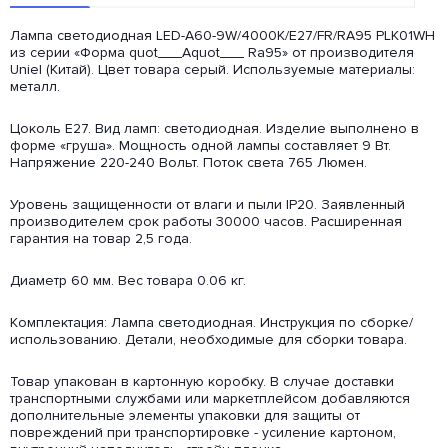
Лампа светодиодная LED-A60-9W/4000K/E27/FR/RA95 PLK01WH
из серии «Форма quot___Аquot___ Ra95» от производителя
Uniel (Китай). Цвет товара серый. Используемые материалы:
металл.
Цоколь E27. Вид ламп: светодиодная. Изделие выполнено в
форме «груша». Мощность одной лампы составляет 9 Вт.
Напряжение 220-240 Вольт. Поток света 765 Люмен.
Уровень защищенности от влаги и пыли IP20. Заявленный
производителем срок работы 30000 часов. Расширенная
гарантия на товар 2,5 года.
Диаметр 60 мм. Вес товара 0.06 кг.
Комплектация: Лампа светодиодная. Инструкция по сборке/
использованию. Детали, необходимые для сборки товара.
Товар упакован в картонную коробку. В случае доставки
транспортными службами или маркетплейсом добавляются
дополнительные элементы упаковки для защиты от
повреждений при транспортировке - усиление картоном,