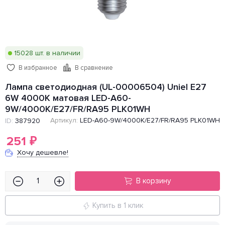
15028 шт. в наличии
В избранное
В сравнение
Лампа светодиодная (UL-00006504) Uniel E27
6W 4000K матовая LED-A60-
9W/4000K/E27/FR/RA95 PLK01WH
Артикул:
LED-A60-9W/4000K/E27/FR/RA95 PLK01WH
ID:
387920
251
₽
Хочу дешевле!
В корзину
Купить в 1 клик