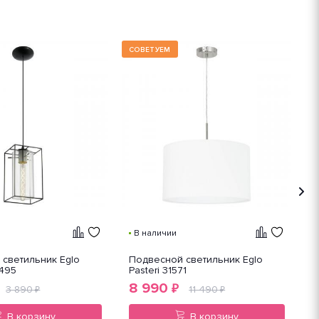
СОВЕТУЕМ
В наличии
светильник Eglo
Подвесной светильник Eglo
П
9495
Pasteri 31571
N
8 990
₽
3 890
11 490
₽
₽
В корзину
В корзину