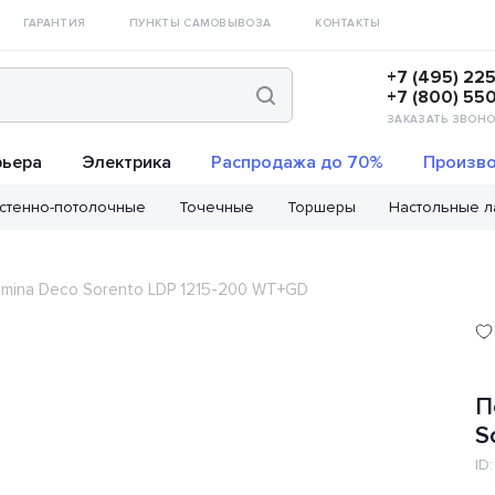
ГАРАНТИЯ
ПУНКТЫ САМОВЫВОЗА
КОНТАКТЫ
+7 (495) 22
+7 (800) 55
ЗАКАЗАТЬ ЗВОНО
рьера
Электрика
Распродажа до 70%
Произво
стенно-потолочные
Точечные
Торшеры
Настольные 
mina Deco Sorento LDP 1215-200 WT+GD
П
S
ID: