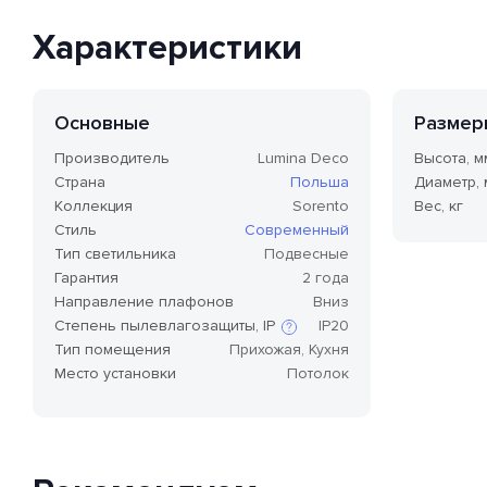
Характеристики
Основные
Размер
Производитель
Lumina Deco
Высота, м
Страна
Польша
Диаметр,
Коллекция
Sorento
Вес, кг
Стиль
Современный
Тип светильника
Подвесные
Гарантия
2 года
Направление плафонов
Вниз
Степень пылевлагозащиты, IP
IP20
Тип помещения
Прихожая, Кухня
Место установки
Потолок
Степень защиты по стандарту IP,
или степень защиты оболочки
по классификации Ingress
Protection Code (дословно —
«код защиты от
проникновения»), — это