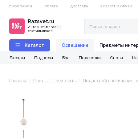
О КОМПАНИИ
ОПЛАТА
ДОСТАВКА
ВОЗВРАТ И ОБМЕН
Razsvet.ru
Интернет-магазин
светильников
Каталог
Освещение
Предметы инте
Люстры
Подвесы
Бра
Подсветки
Споты
На
Главная
Свет
Подвесы
Подвесной светильник Lu
/
/
/