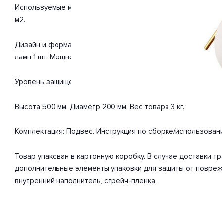
Используемые материалы: металл, стекло. С учетом технич
м2.
Дизайн и форма плафона округлый. Направление плафонов 
ламп 1 шт. Мощность одной лампы составляет 60 Вт. Общая
Уровень защищенности от влаги и пыли IP20. Расширенная г
Высота 500 мм. Диаметр 200 мм. Вес товара 3 кг.
Комплектация: Подвес. Инструкция по сборке/использован
Товар упакован в картонную коробку. В случае доставки 
дополнительные элементы упаковки для защиты от повреж
внутренний наполнитель, стрейч-пленка.