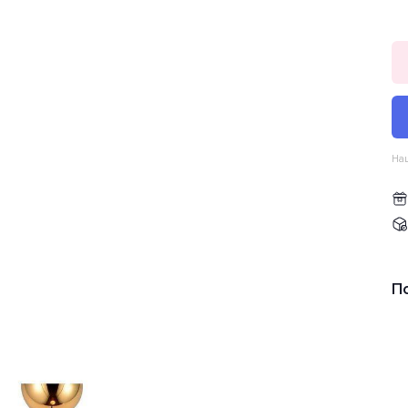
Наш
П