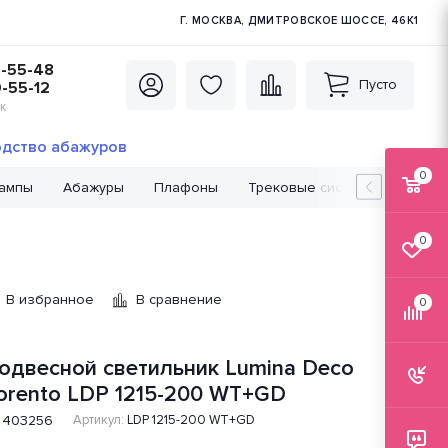
Г. МОСКВА, ДМИТРОВСКОЕ ШОССЕ, 46К1
5-55-48
Пусто
0-55-12
К
дство абажуров
0
лампы
Абажуры
Плафоны
Трековые системы
Лампо
0
В избранное
В сравнение
0
одвесной светильник Lumina Deco
orento LDP 1215-200 WT+GD
403256
Артикул:
LDP 1215-200 WT+GD