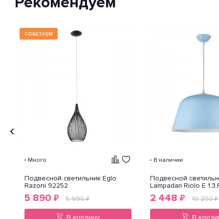
Рекомендуем
международный стандарт
классификации способов
защиты внешней оболочки
устройства от попадания внутрь
нежелательных объектов и
СОВЕТУЕМ
доступа к незащищенным
частям девайса.
Много
В наличии
Подвесной светильник Eglo
Подвесной светильни
Razoni 92252
Lampadari Riolo E 1.3.
5 890
2 448
₽
₽
5 990
10 200
₽
₽
В корзину
В корзи