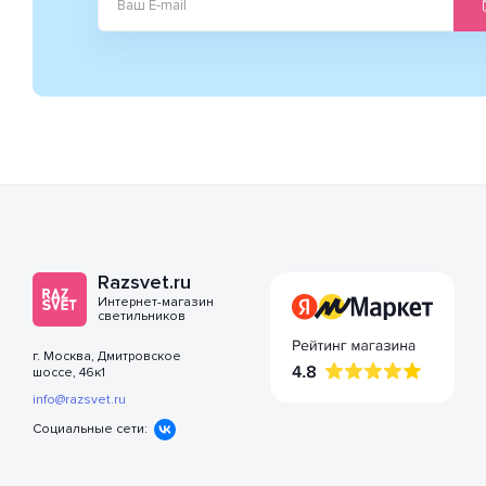
Razsvet.ru
Интернет-магазин
светильников
г. Москва, Дмитровское
шоссе, 46к1
info@razsvet.ru
Социальные сети: