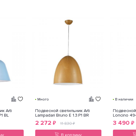
Много
В наличии
к Arti
Подвесной светильник Arti
Подвесной 
P1 BL
Lampadari Bruno E 1.3.P1 BR
Loncino 4
2 272
3 490
₽
₽
11 830
₽
ну
В корзину