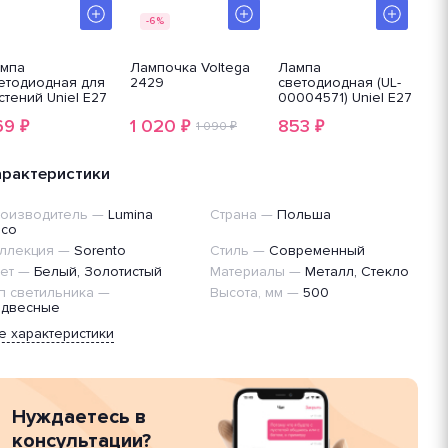
-6%
мпа
Лампочка Voltega
Лампа
Ла
етодиодная для
2429
светодиодная (UL-
све
стений Uniel E27
00004571) Uniel E27
000
W прозрачная
20W 4000K матовая
20
69
1 020
853
81
₽
₽
₽
D-B82-
1 090 ₽
LED-U165-
LED
W/SPBR/E27/CL
20W/4000K/E27/FR
20
P33WH UL-
PLU01WH
PL
007647
арактеристики
оизводитель
—
Lumina
Страна
—
Польша
co
ллекция
—
Sorento
Стиль
—
Современный
ет
—
Белый, Золотистый
Материалы
—
Металл, Стекло
п светильника
—
Высота, мм
—
500
двесные
е характеристики
Нуждаетесь в
консультации?