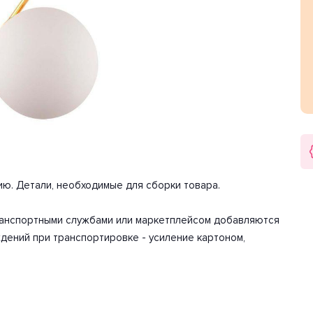
еских характеристик мощности хватит для освещения 3.3
вниз. Цоколь E27. Вид ламп: накаливания. Количество
 мощность 60 Вт. Напряжение 220-240 Вольт.
арантия на товар 2 года.
ию. Детали, необходимые для сборки товара.
транспортными службами или маркетплейсом добавляются
дений при транспортировке - усиление картоном,