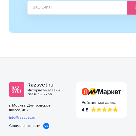
Razsvet.ru
Интернет-магазин
светильников
г. Москва, Дмитровское
шоссе, 46к1
info@razsvet.ru
Социальные сети: