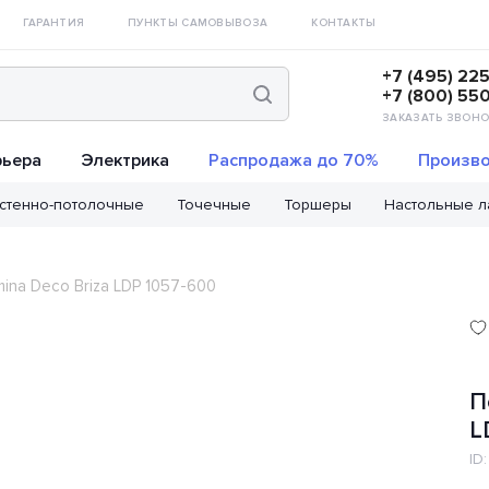
ГАРАНТИЯ
ПУНКТЫ САМОВЫВОЗА
КОНТАКТЫ
+7 (495) 22
+7 (800) 55
ЗАКАЗАТЬ ЗВОНО
рьера
Электрика
Распродажа до 70%
Произво
стенно-потолочные
Точечные
Торшеры
Настольные 
ina Deco Briza LDP 1057-600
П
L
ID: