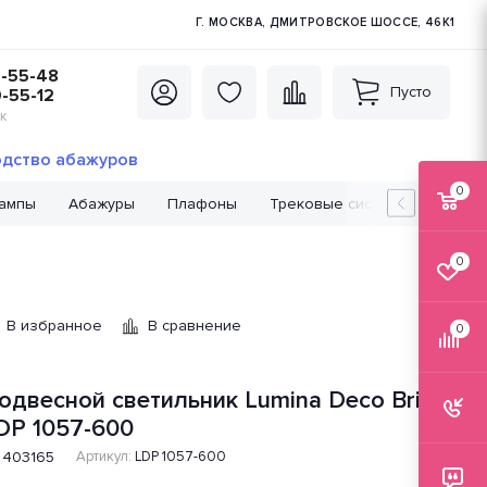
Г. МОСКВА, ДМИТРОВСКОЕ ШОССЕ, 46К1
5-55-48
Пусто
0-55-12
К
дство абажуров
0
лампы
Абажуры
Плафоны
Трековые системы
Лампо
0
В избранное
В сравнение
0
одвесной светильник Lumina Deco Briza
DP 1057-600
403165
Артикул:
LDP 1057-600