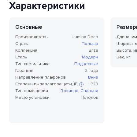
Характеристики
Основные
Размер
Производитель
Lumina Deco
Длина, мм
Страна
Польша
Ширина, 
Коллекция
Briza
Высота, м
Стиль
Модерн
Вес, кг
Тип светильника
Подвесные
Гарантия
2 года
Направление плафонов
Вниз
Степень пылевлагозащиты, IP
IP20
Тип помещения
Гостиная
,
Спальня
Место установки
Потолок
Степень защиты по стандарту IP,
или степень защиты оболочки
по классификации Ingress
Protection Code (дословно —
«код защиты от
проникновения»), — это
международный стандарт
классификации способов