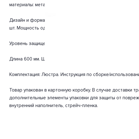
материалы: металл, стекло. С учетом технических характер
Дизайн и форма плафона конус. Направление плафонов вниз
шт. Мощность одной лампы составляет 40 Вт. Общая мощно
Уровень защищенности от влаги и пыли IP20. Расширенная г
Длина 600 мм. Ширина 150 мм. Высота 200 мм. Вес товара 3 
Комплектация: Люстра. Инструкция по сборке/использован
Товар упакован в картонную коробку. В случае доставки 
дополнительные элементы упаковки для защиты от повреж
внутренний наполнитель, стрейч-пленка.