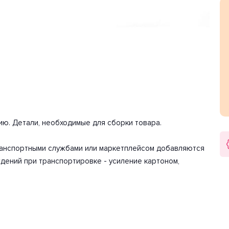
истик мощности хватит для освещения 13.3 м2.
. Цоколь G9. Вид ламп: галогеновая. Количество ламп 6
сть 240 Вт. Напряжение 220-240 Вольт.
арантия на товар 2 года.
кг.
ию. Детали, необходимые для сборки товара.
транспортными службами или маркетплейсом добавляются
дений при транспортировке - усиление картоном,