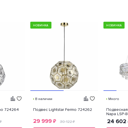
НОВИНКА
НОВИНКА
В наличии
Много
rmo 724264
Подвес Lightstar Fermo 724262
Подвесная 
Napa LSP-
29 999
24 602
₽
30 122
₽
₽