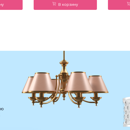
ну
В корзину
ию
х