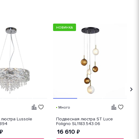
НОВИНКА
Н
Много
люстра Lussole
Подвесная люстра ST Luce
П
8894
Foligno SL1183.543.06
M
16 610
₽
₽