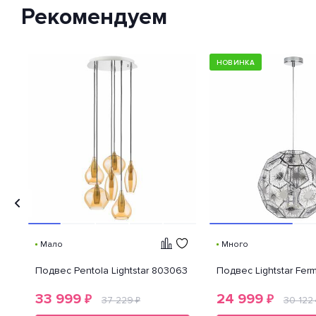
Рекомендуем
защиты внешней оболочки
устройства от попадания внутрь
нежелательных объектов и
доступа к незащищенным
частям девайса.
НОВИНКА
Мало
Много
Подвес Pentola Lightstar 803063
Подвес Lightstar Fe
33 999
24 999
₽
₽
37 229
30 122
₽