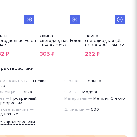
мпа
Лампа
Лампа
Ла
етодиодная Feron
светодиодная Feron
светодиодная (UL-
lig
147
LB-436 38152
00006488) Uniel G9
9W 3000K
82
305
262
3
₽
₽
₽
прозрачная LED-
JCD-
9W/3000K/G9/CL
арактеристики
GLZ09TR
оизводитель
—
Lumina
Страна
—
Польша
co
ллекция
—
Briza
Стиль
—
Модерн
ет
—
Прозрачный,
Материалы
—
Металл, Стекло
ребристый
п светильника
—
Длина, мм
—
600
двесные
е характеристики