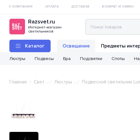
О КОМПАНИИ
ОПЛАТА
ДОСТАВКА
ВОЗВРАТ И ОБМЕН
Razsvet.ru
Интернет-магазин
светильников
Каталог
Освещение
Предметы инте
Люстры
Подвесы
Бра
Подсветки
Споты
На
Главная
Свет
Люстры
Подвесной светильник Lum
/
/
/