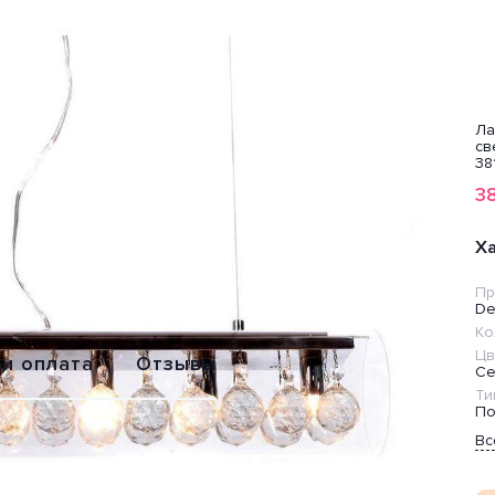
ампа
Светодиодная
Лампочка VOLTEGA
Ла
ветодиодная Feron
лампаLED Lightstar
Capsule G9 7185
св
B-437 38213
940472
38
22
599
200
3
₽
₽
₽
Обмен или
Расширенная
Х
возврат
гарантия 2 года
Пр
De
Ко
Цв
 и оплата
Отзывы
Се
Ти
По
Вс
umina Deco (Польша). Дизайн-стиль модерн. Отлично
ня. Цвет товара прозрачный, серебристый. Используемые