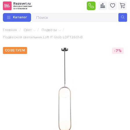
Razsvet.ru
Интернет-магазин
светильников
Каталог
/
/
/
Главная
Свет
Подвесы
Подвесной светильник Loft IT Glob LOFT2601-B
-7%
СОВЕТУЕМ