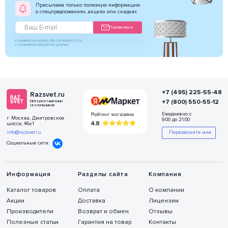
Присылаем только полезную информацию
о спецпредложениях, акциях или скидках
Подписаться
Нажимая на кнопку Вы соглашаетесь
с политикой обработки данных
+7 (495) 225-55-48
Razsvet.ru
+7 (800) 550-55-12
Интернет-магазин
светильников
Ежедневно с
г. Москва, Дмитровское
9:00 до 21:00
шоссе, 46к1
info@razsvet.ru
Перезвоните мне
Социальные сети:
Информация
Разделы сайта
Компания
Каталог товаров
Оплата
О компании
Акции
Доставка
Лицензии
Производители
Возврат и обмен
Отзывы
Полезные статьи
Гарантия на товар
Контакты