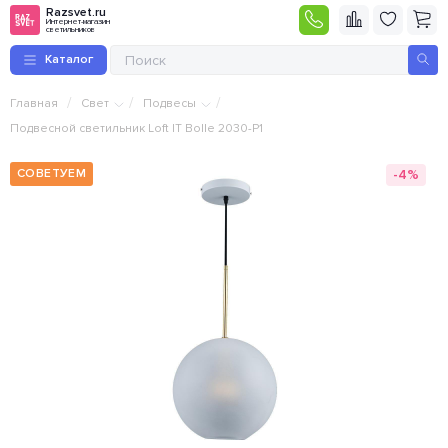
Razsvet.ru
Интернет-магазин
светильников
Каталог
/
/
/
Главная
Свет
Подвесы
Подвесной светильник Loft IT Bolle 2030-P1
-4%
СОВЕТУЕМ