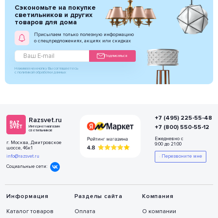
Сэкономьте на покупке
светильников и других
товаров для дома
Присылаем только полезную информацию
о спецпредложениях, акциях или скидках
Подписаться
Нажимая на кнопку Вы соглашаетесь
с политикой обработки данных
+7 (495) 225-55-48
Razsvet.ru
+7 (800) 550-55-12
Интернет-магазин
светильников
Ежедневно с
г. Москва, Дмитровское
9:00 до 21:00
шоссе, 46к1
info@razsvet.ru
Перезвоните мне
Социальные сети:
Информация
Разделы сайта
Компания
Каталог товаров
Оплата
О компании