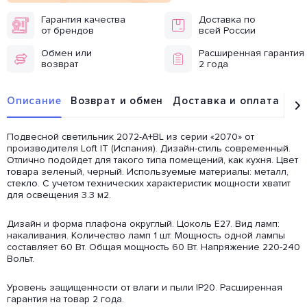
Гарантия качества
Доставка по
от брендов
всей России
Обмен или
Расширенная гарантия
возврат
2 года
Описание
Возврат и обмен
Доставка и оплата
От
Подвесной светильник 2072-A+BL из серии «2070» от
производителя Loft IT (Испания). Дизайн-стиль современный.
Отлично подойдет для такого типа помещений, как кухня. Цвет
товара зеленый, черный. Используемые материалы: металл,
стекло. С учетом технических характеристик мощности хватит
для освещения 3.3 м2.
Дизайн и форма плафона округлый. Цоколь E27. Вид ламп:
накаливания. Количество ламп 1 шт. Мощность одной лампы
составляет 60 Вт. Общая мощность 60 Вт. Напряжение 220-240
Вольт.
Уровень защищенности от влаги и пыли IP20. Расширенная
гарантия на товар 2 года.