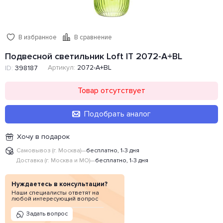
В избранное
В сравнение
Подвесной светильник Loft IT 2072-A+BL
Артикул:
2072-A+BL
ID:
398187
Товар отсутствует
Подобрать аналог
Хочу в подарок
Самовывоз (г. Москва)
—
бесплатно, 1-3 дня
Доставка (г. Москва и МО)
—
бесплатно, 1-3 дня
Нуждаетесь в консультации?
Наши специалисты ответят на
любой интересующий вопрос
Задать вопрос