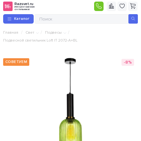
Razsvet.ru
Интернет-магазин
светильников
Каталог
/
/
/
Главная
Свет
Подвесы
Подвесной светильник Loft IT 2072-A+BL
-8%
СОВЕТУЕМ