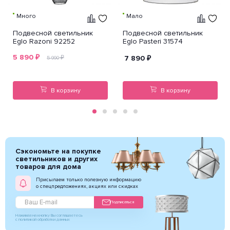
Много
Мало
Подвесной светильник
Подвесной светильник
Eglo Razoni 92252
Eglo Pasteri 31574
5 890
₽
₽
7 890
₽
5 990
В корзину
В корзину
Сэкономьте на покупке
светильников и других
товаров для дома
Присылаем только полезную информацию
о спецпредложениях, акциях или скидках
Подписаться
Нажимая на кнопку Вы соглашаетесь
с политикой обработки данных