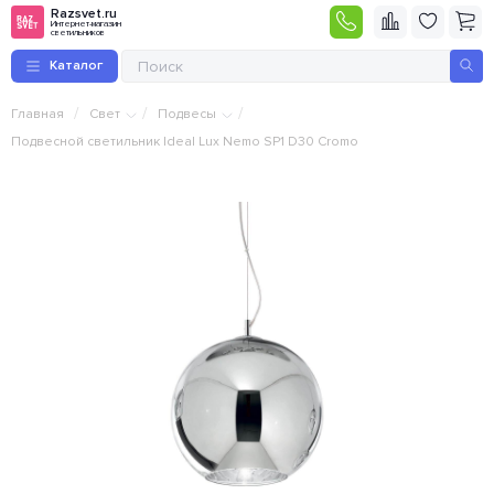
Razsvet.ru
Интернет-магазин
светильников
Каталог
/
/
/
Главная
Свет
Подвесы
Подвесной светильник Ideal Lux Nemo SP1 D30 Cromo