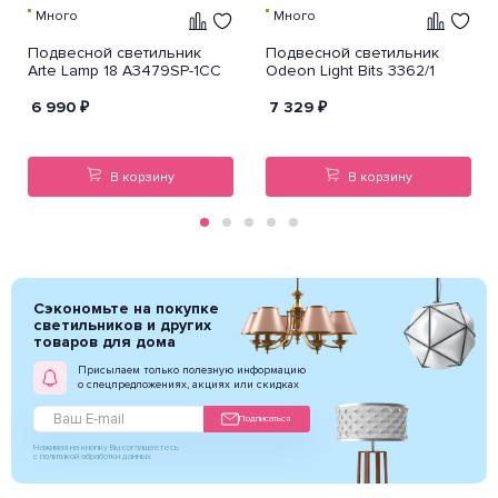
Много
Много
Подвесной светильник
Подвесной светильник
Arte Lamp 18 A3479SP-1CC
Odeon Light Bits 3362/1
6 990
₽
7 329
₽
В корзину
В корзину
Сэкономьте на покупке
светильников и других
товаров для дома
Присылаем только полезную информацию
о спецпредложениях, акциях или скидках
Подписаться
Нажимая на кнопку Вы соглашаетесь
с политикой обработки данных