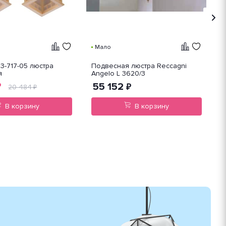
Мало
3-717-05 люстра
Подвесная люстра Reccagni
П
я
Angelo L 3620/3
A
55 152
₽
₽
20 484
₽
В корзину
В корзину