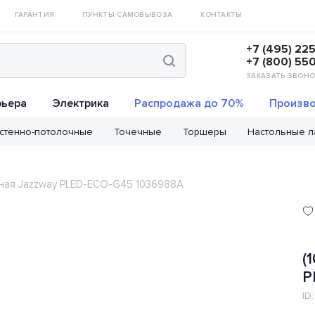
ГАРАНТИЯ
ПУНКТЫ САМОВЫВОЗА
КОНТАКТЫ
+7 (495) 22
+7 (800) 55
ЗАКАЗАТЬ ЗВОНО
рьера
Электрика
Распродажа до 70%
Произво
стенно-потолочные
Точечные
Торшеры
Настольные 
одная Jazzway PLED-ECO-G45 1036988A
(
P
ID: