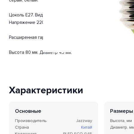
Цоколь E27. Вид ламп: светодиодная. Изделие выполнено 
Напряжение 220-240 Вольт. Поток света 400 Люмен.
Расширенная гарантия на товар 2 года.
Высота 80 мм. Диаметр 45 мм.
Характеристики
Основные
Размеры
Производитель
Jazzway
Высота, мм
Страна
Китай
Диаметр, м
Коллекция
PLED-ECO-G45