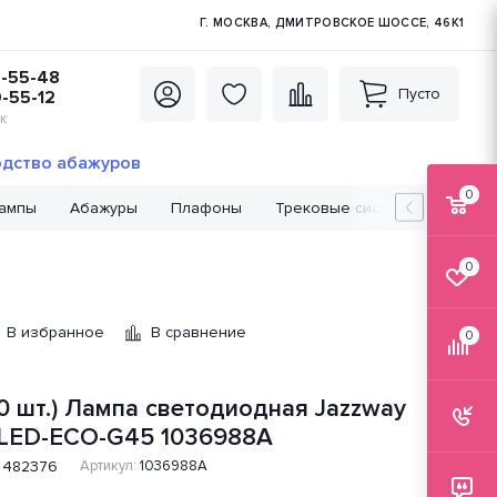
Г. МОСКВА, ДМИТРОВСКОЕ ШОССЕ, 46К1
5-55-48
Пусто
0-55-12
К
дство абажуров
0
лампы
Абажуры
Плафоны
Трековые системы
Лампо
0
В избранное
В сравнение
0
10 шт.) Лампа светодиодная Jazzway
LED-ECO-G45 1036988A
482376
Артикул:
1036988A