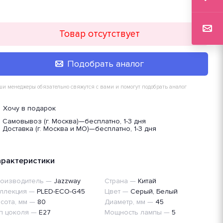
Товар отсутствует
Подобрать аналог
и менеджеры обязательно свяжутся с вами и помогут подобрать аналог
Хочу в подарок
Самовывоз (г. Москва)
—
бесплатно, 1-3 дня
Доставка (г. Москва и МО)
—
бесплатно, 1-3 дня
арактеристики
оизводитель
—
Jazzway
Страна
—
Китай
ллекция
—
PLED-ECO-G45
Цвет
—
Серый, Белый
сота, мм
—
80
Диаметр, мм
—
45
п цоколя
—
E27
Мощность лампы
—
5