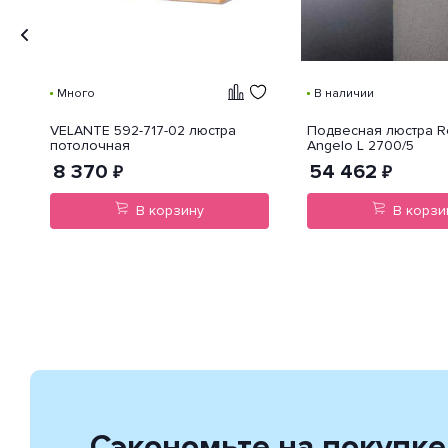
Много
В наличии
VELANTE 592-717-02 люстра
Подвесная люстра R
потолочная
Angelo L 2700/5
8 370
54 462
₽
₽
В корзину
В корзи
Сэкономьте на покупке