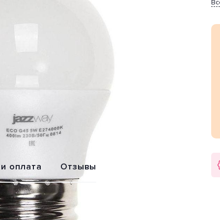
Вс
Обмен или
Расширенная
возврат
гарантия 2 года
 и оплата
Отзывы
-G45» от производителя Jazzway (Китай). Цвет товара