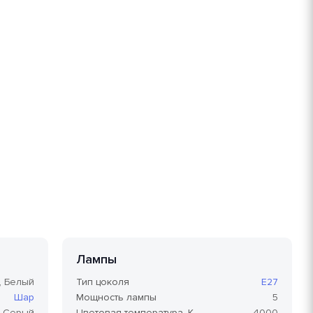
Лампы
, Белый
Тип цоколя
E27
Шар
Мощность лампы
5
Серый
Цветовая температура, K
4000