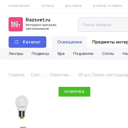
О КОМПАНИИ
ОПЛАТА
ДОСТАВКА
ВОЗВРАТ И ОБМЕН
Razsvet.ru
Интернет-магазин
светильников
Каталог
Освещение
Предметы инте
Люстры
Подвесы
Бра
Подсветки
Споты
На
Главная
Свет
Лампочки
(10 шт.) Лампа светоди
/
/
/
НОВИНКА