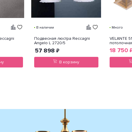
В наличии
Много
eccagni
Подвесная люстра Reccagni
VELANTE 51
Angelo L 2720/5
потолочна
18 750
57 898
₽
ну
В корзину