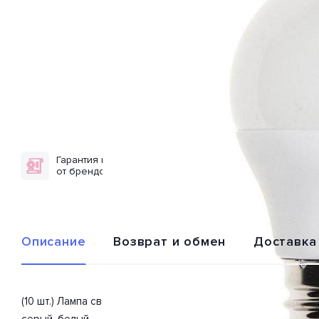
Гарантия качества
Доставка по
от брендов
всей России
Описание
Возврат и обмен
Доставка
(10 шт.) Лампа светодиодная 1036988A из серии «PLED-ECO
серый, белый.