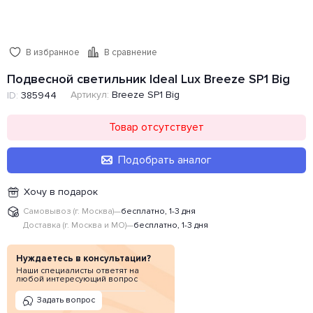
В избранное
В сравнение
Подвесной светильник Ideal Lux Breeze SP1 Big
Артикул:
Breeze SP1 Big
ID:
385944
Товар отсутствует
Подобрать аналог
Хочу в подарок
Самовывоз (г. Москва)
—
бесплатно, 1-3 дня
Доставка (г. Москва и МО)
—
бесплатно, 1-3 дня
Нуждаетесь в консультации?
Наши специалисты ответят на
любой интересующий вопрос
Задать вопрос