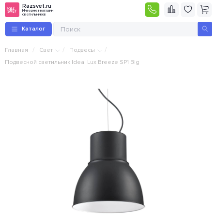
Razsvet.ru
Интернет-магазин
светильников
Каталог
/
/
/
Главная
Свет
Подвесы
Подвесной светильник Ideal Lux Breeze SP1 Big