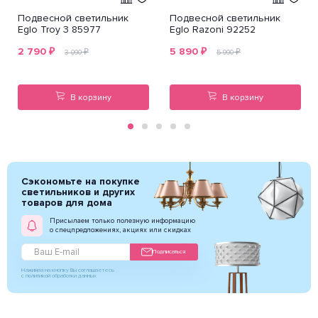
Подвесной светильник
Подвесной светильник
Eglo Troy 3 85977
Eglo Razoni 92252
2 790
₽
5 890
₽
₽
₽
3 090
5 990
В корзину
В корзину
Сэкономьте на покупке
светильников и других
товаров для дома
Присылаем только полезную информацию
о спецпредложениях, акциях или скидках
Подписаться
Нажимая на кнопку Вы соглашаетесь
с политикой обработки данных