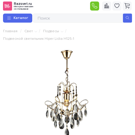
Razsvet.ru
Интернет-магазин
светильников
Каталог
/
/
/
Главная
Свет
Подвесы
Подвесной светильник Hiper Lidia H125-1