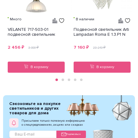
Много
В наличии
VELANTE 717-503-01
Подвесной светильник Arti
подвесной светильник
Lampadari Roma E 1.3.P1 N
2 456
₽
7 160
₽
₽
₽
3 000
23 240
В корзину
В корзину
Сэкономьте на покупке
светильников и других
товаров для дома
Присылаем только полезную информацию
о спецпредложениях, акциях или скидках
Подписаться