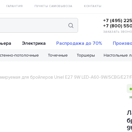
ГАРАНТИЯ
ПУНКТЫ САМОВЫВОЗА
КОНТАКТЫ
+7 (495) 22
+7 (800) 55
ЗАКАЗАТЬ ЗВОНО
рьера
Электрика
Распродажа до 70%
Произво
стенно-потолочные
Точечные
Торшеры
Настольные 
мируемая для бройлеров Uniel E27 9W LED-A60-9W/SCBG/E27/
Л
б
9