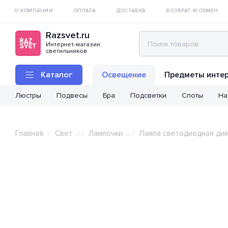
О КОМПАНИИ
ОПЛАТА
ДОСТАВКА
ВОЗВРАТ И ОБМЕН
Razsvet.ru
Интернет-магазин
светильников
Каталог
Освещение
Предметы инте
Люстры
Подвесы
Бра
Подсветки
Споты
На
Главная
Свет
Лампочки
Лампа светодиодная дим
/
/
/