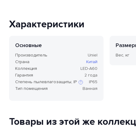
Характеристики
Основные
Размер
Производитель
Uniel
Вес, кг
Страна
Китай
Коллекция
LED-A60
Гарантия
2 года
Степень пылевлагозащиты, IP
IP65
Тип помещения
Ванная
Степень защиты по стандарту IP,
или степень защиты оболочки
по классификации Ingress
Protection Code (дословно —
Товары из этой же коллек
«код защиты от
проникновения»), — это
международный стандарт
классификации способов