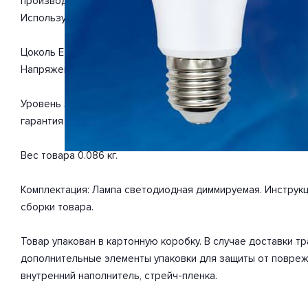
производителя Uniel (Китай). Отлично подойдет для такого
Используемые материалы: металл.
Цоколь E27. Вид ламп: светодиодная. Изделие выполнено 
Напряжение 220-240 Вольт.
Уровень защищенности от влаги и пыли IP65. Заявленный 
гарантия на товар 2 года.
Вес товара 0.086 кг.
Комплектация: Лампа светодиодная диммируемая. Инструк
сборки товара.
Товар упакован в картонную коробку. В случае доставки 
дополнительные элементы упаковки для защиты от повреж
внутренний наполнитель, стрейч-пленка.