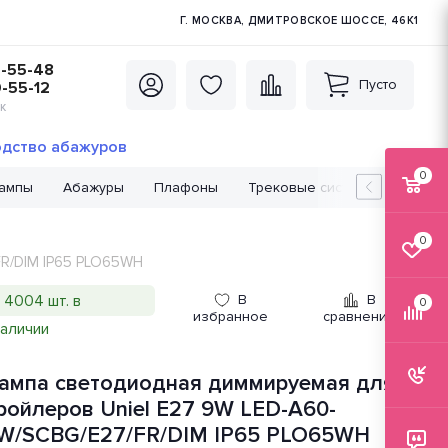
Г. МОСКВА, ДМИТРОВСКОЕ ШОССЕ, 46К1
5-55-48
Пусто
0-55-12
К
дство абажуров
0
лампы
Абажуры
Плафоны
Трековые системы
Лампо
0
FR/DIM IP65 PLO65WH
4004 шт. в
В
В
0
избранное
сравнение
наличии
ампа светодиодная диммируемая для
ройлеров Uniel E27 9W LED-A60-
W/SCBG/E27/FR/DIM IP65 PLO65WH