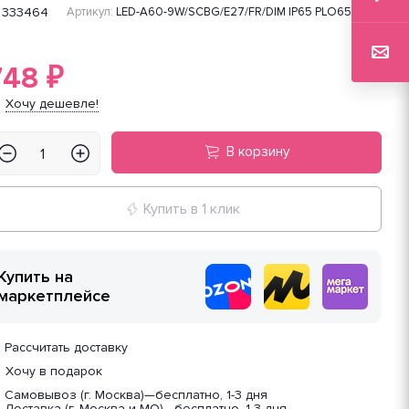
333464
Артикул:
LED-A60-9W/SCBG/E27/FR/DIM IP65 PLO65WH
748
₽
Хочу дешевле!
В корзину
Купить в 1 клик
Купить на
маркетплейсе
Рассчитать доставку
Хочу в подарок
Самовывоз (г. Москва)
—
бесплатно, 1-3 дня
Доставка (г. Москва и МО)
—
бесплатно, 1-3 дня