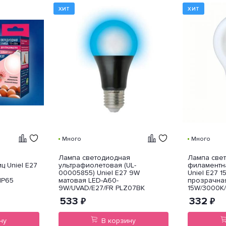
ХИТ
ХИТ
Много
Много
я
Лампа светодиодная
Лампа све
ц Uniel E27
ультрафиолетовая (UL-
филаментн
00005855) Uniel E27 9W
Uniel E27 
IP65
матовая LED-A60-
прозрачна
9W/UVAD/E27/FR PLZ07BK
15W/3000K
533
332
₽
₽
ну
В корзину