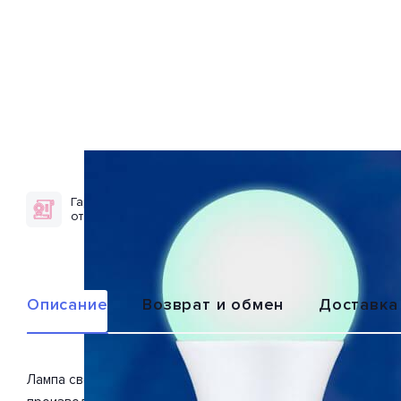
Гарантия качества
Доставка по
от брендов
всей России
Описание
Возврат и обмен
Доставка
Лампа светодиодная диммируемая LED-A60-9W/SCBG/E27/FR