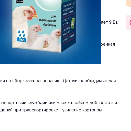
 типа помещений, как ванная. Цвет товара серый.
в форме «груша». Мощность одной лампы составляет 9 Вт.
производителем срок работы 25000 часов. Расширенная
ция по сборке/использованию. Детали, необходимые для
транспортными службами или маркетплейсом добавляются
дений при транспортировке - усиление картоном,