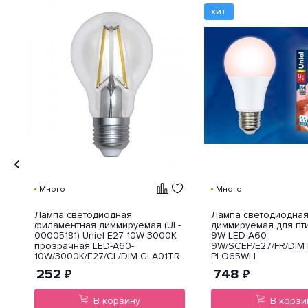
защиты внешней оболочки
ХИТ
устройства от попадания внутрь
нежелательных объектов и
доступа к незащищенным
частям девайса.
Много
Много
Лампа светодиодная
Лампа светодиодна
-
филаментная диммируемая (UL-
диммируемая для пти
K
00005181) Uniel E27 10W 3000K
9W LED-A60-
прозрачная LED-A60-
9W/SCEP/E27/FR/DIM 
R
10W/3000K/E27/CL/DIM GLA01TR
PLO65WH
252
748
₽
₽
В корзину
В корзи