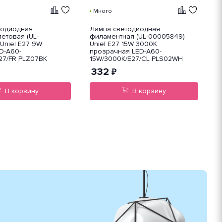
Много
тодиодная
Лампа светодиодная
Л
етовая (UL-
филаментная (UL-00005849)
ф
Uniel E27 9W
Uniel E27 15W 3000K
U
D-A60-
прозрачная LED-A60-
п
27/FR PLZ07BK
15W/3000K/E27/CL PLS02WH
1
332
₽
В корзину
В корзину