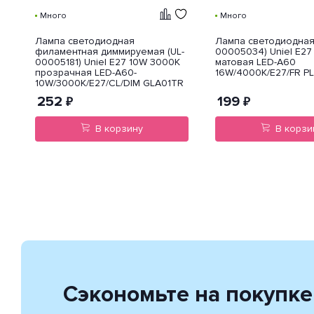
Много
Много
Лампа светодиодная
Лампа светодиодная 
филаментная диммируемая (UL-
00005034) Uniel E2
00005181) Uniel E27 10W 3000K
матовая LED-A60
прозрачная LED-A60-
16W/4000K/E27/FR P
10W/3000K/E27/CL/DIM GLA01TR
252
199
₽
₽
В корзину
В корзи
Сэкономьте на покупке