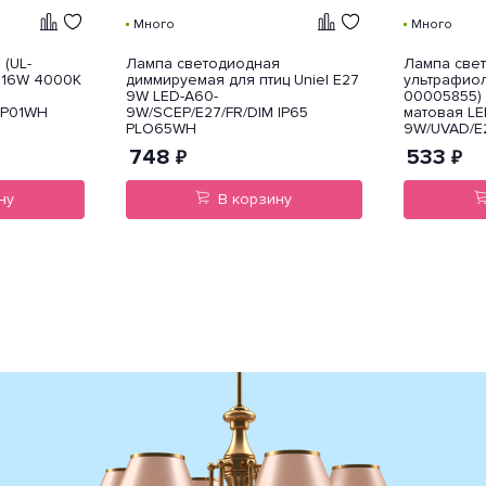
Много
Много
(UL-
Лампа светодиодная
Лампа све
7 16W 4000K
диммируемая для птиц Uniel E27
ультрафиол
9W LED-A60-
00005855) 
LP01WH
9W/SCEP/E27/FR/DIM IP65
матовая LE
PLO65WH
9W/UVAD/E
748
533
₽
₽
ну
В корзину