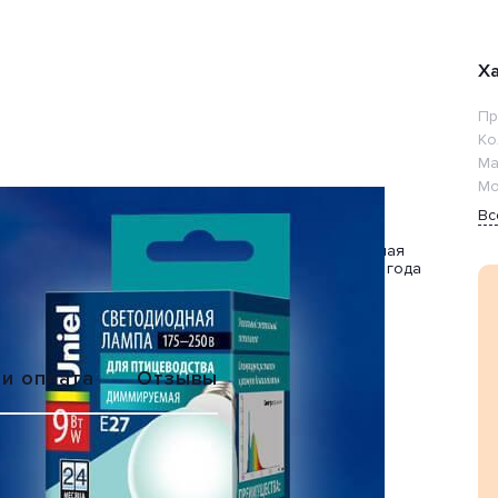
Х
Пр
Ко
Ма
Мо
Вс
Обмен или
Расширенная
возврат
гарантия 2 года
 и оплата
Отзывы
/DIM IP65 PLO65WH из серии «LED-A60» от