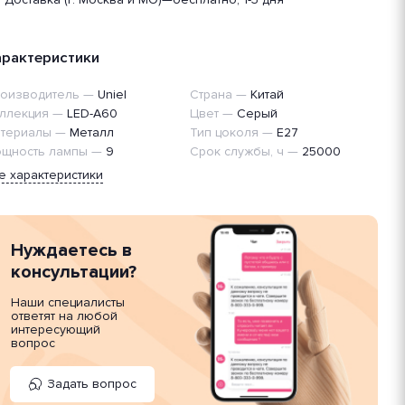
арактеристики
оизводитель
—
Uniel
Страна
—
Китай
ллекция
—
LED-A60
Цвет
—
Серый
териалы
—
Металл
Тип цоколя
—
E27
щность лампы
—
9
Срок службы, ч
—
25000
е характеристики
Нуждаетесь в
консультации?
Наши специалисты
ответят на любой
интересующий
вопрос
Задать вопрос