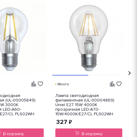
Много
тодиодная
Лампа светодиодная
Л
ая (UL-00005849)
филаментная (UL-00004869)
ф
15W 3000K
Uniel E27 15W 4000K
U
я LED-A60-
прозрачная LED-A70-
п
/E27/CL PLS02WH
15W/4000K/E27/CL PLS02WH
1
327
₽
В корзину
В корзину