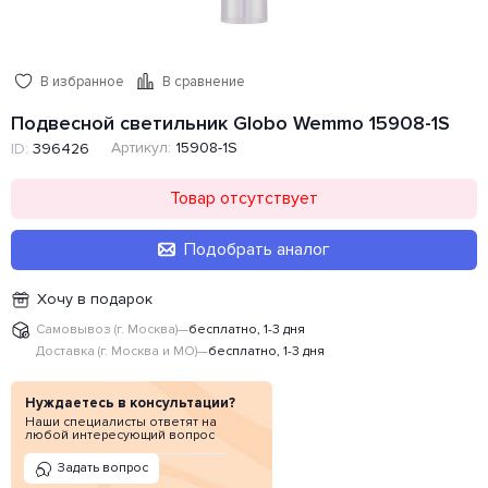
В избранное
В сравнение
Подвесной светильник Globo Wemmo 15908-1S
Артикул:
15908-1S
ID:
396426
Товар отсутствует
Подобрать аналог
Хочу в подарок
Самовывоз (г. Москва)
—
бесплатно, 1-3 дня
Доставка (г. Москва и МО)
—
бесплатно, 1-3 дня
Нуждаетесь в консультации?
Наши специалисты ответят на
любой интересующий вопрос
Задать вопрос