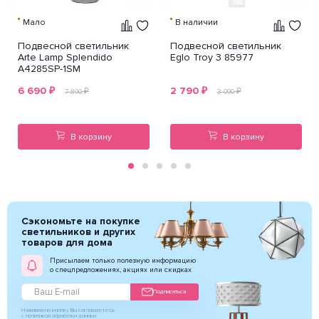
Мало
В наличии
Подвесной светильник
Подвесной светильник
Arte Lamp Splendido
Eglo Troy 3 85977
A4285SP-1SM
6 690
₽
2 790
₽
₽
₽
7 890
3 090
В корзину
В корзину
Сэкономьте на покупке
светильников и других
товаров для дома
Присылаем только полезную информацию
о спецпредложениях, акциях или скидках
Подписаться
Нажимая на кнопку Вы соглашаетесь
с политикой обработки данных