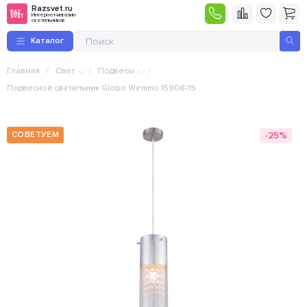
Razsvet.ru
Интернет-магазин
светильников
Каталог
/
/
/
Главная
Свет
Подвесы
Подвесной светильник Globo Wemmo 15908-1S
-25%
СОВЕТУЕМ