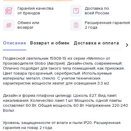
Гарантия качества
Доставка по
от брендов
всей России
Обмен или
Расширенная гарантия
возврат
2 года
Описание
Возврат и обмен
Доставка и оплата
От
Подвесной светильник 15908-1S из серии «Wemmo» от
производителя Globo (Австрия). Дизайн-стиль современный.
Отлично подойдет для такого типа помещений, как прихожая.
Цвет товара прозрачный, серебристый. Используемые
материалы: металл, стекло. С учетом технических
характеристик мощности хватит для освещения 3.3 м2.
Дизайн и форма плафона цилиндр. Цоколь E27. Вид ламп:
накаливания. Количество ламп 1 шт. Мощность одной лампы
составляет 60 Вт. Общая мощность 60 Вт. Напряжение 220-240
Вольт.
Уровень защищенности от влаги и пыли IP20. Расширенная
гарантия на товар 2 года.