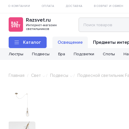
О КОМПАНИИ
ОПЛАТА
ДОСТАВКА
ВОЗВРАТ И ОБМЕН
Razsvet.ru
Интернет-магазин
светильников
Каталог
Освещение
Предметы инте
Люстры
Подвесы
Бра
Подсветки
Споты
На
Главная
Свет
Подвесы
Подвесной светильник Fav
/
/
/