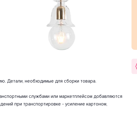
сти хватит для освещения 3.3 м2.
лафона конус. Направление плафонов вниз. Цоколь E27.
ной лампы составляет 60 Вт. Общая мощность 60 Вт.
арантия на товар 3 года.
ию. Детали, необходимые для сборки товара.
транспортными службами или маркетплейсом добавляются
дений при транспортировке - усиление картоном,