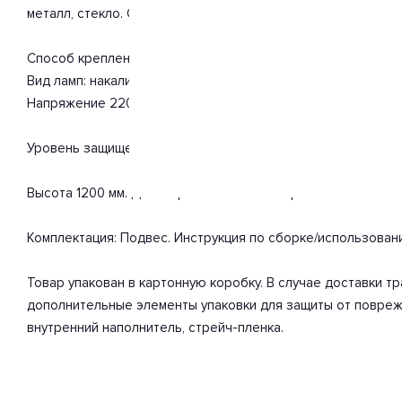
металл, стекло. С учетом технических характеристик мощно
Способ крепления: монтажная пластина. Дизайн и форма п
Вид ламп: накаливания. Количество ламп 1 шт. Мощность од
Напряжение 220-240 Вольт.
Уровень защищенности от влаги и пыли IP20. Расширенная г
Высота 1200 мм. Диаметр 135 мм. Вес товара 1.2 кг.
Комплектация: Подвес. Инструкция по сборке/использован
Товар упакован в картонную коробку. В случае доставки 
дополнительные элементы упаковки для защиты от повреж
внутренний наполнитель, стрейч-пленка.