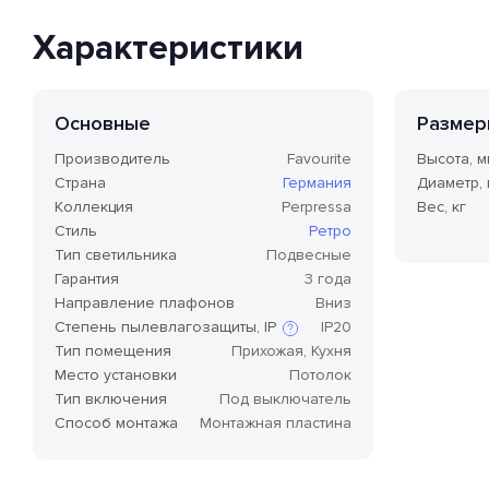
Характеристики
Основные
Размер
Производитель
Favourite
Высота, м
Страна
Германия
Диаметр,
Коллекция
Perpressa
Вес, кг
Стиль
Ретро
Тип светильника
Подвесные
Гарантия
3 года
Направление плафонов
Вниз
Степень пылевлагозащиты, IP
IP20
Тип помещения
Прихожая, Кухня
Место установки
Потолок
Степень защиты по стандарту IP,
Тип включения
Под выключатель
или степень защиты оболочки
Способ монтажа
Монтажная пластина
по классификации Ingress
Protection Code (дословно —
«код защиты от
проникновения»), — это