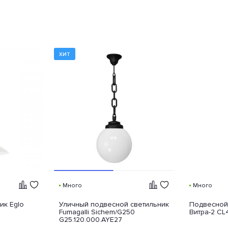
ХИТ
Много
Много
ик Eglo
Уличный подвесной светильник
Подвесной 
Fumagalli Sichem/G250
Витра-2 CL
G25.120.000.AYE27