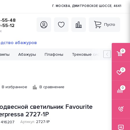
Г. МОСКВА, ДМИТРОВСКОЕ ШОССЕ, 46К1
5-55-48
Пусто
0-55-12
К
дство абажуров
0
лампы
Абажуры
Плафоны
Трековые системы
Лампо
0
В избранное
В сравнение
0
одвесной светильник Favourite
erpressa 2727-1P
416207
Артикул:
2727-1P