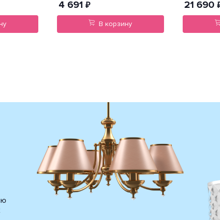
4 691
21 690
₽
ну
В корзину
ию
х