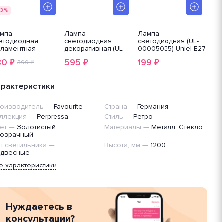
-3%
мпа
Лампа
Лампа
Ла
етодиодная
светодиодная
светодиодная (UL-
св
ламентная
декоративная (UL-
00005035) Uniel E27
LE
ltega E27 6W
00003360) Uniel E27
16W 6500K матовая
G9
80
595
199
2
₽
₽
₽
00К золотая
390 ₽
6W матовая LED-
LED-A60
12
10-ST64Gwarm6W
L60-
16W/6500K/E27/FR
26
6W/FLAME/E27/FR
PLP01WH
арактеристики
PLD01WH
оизводитель
—
Favourite
Страна
—
Германия
ллекция
—
Perpressa
Стиль
—
Ретро
ет
—
Золотистый,
Материалы
—
Металл, Стекло
озрачный
п светильника
—
Высота, мм
—
1200
двесные
е характеристики
Нуждаетесь в
консультации?