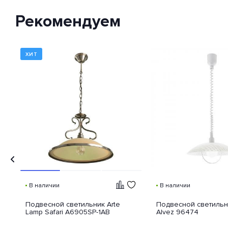
международный стандарт
классификации способов
Рекомендуем
защиты внешней оболочки
устройства от попадания внутрь
нежелательных объектов и
доступа к незащищенным
частям девайса.
ХИТ
В наличии
В наличии
Подвесной светильник Arte
Подвесной светильн
Lamp Safari A6905SP-1AB
Alvez 96474