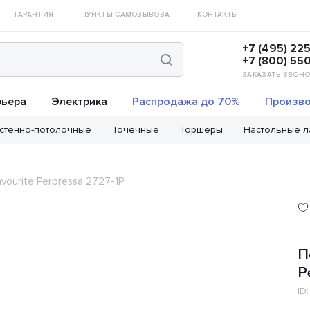
ГАРАНТИЯ
ПУНКТЫ САМОВЫВОЗА
КОНТАКТЫ
+7 (495) 22
+7 (800) 55
ЗАКАЗАТЬ ЗВОНО
рьера
Электрика
Распродажа до 70%
Произво
стенно-потолочные
Точечные
Торшеры
Настольные 
ourite Perpressa 2727-1P
П
P
ID: