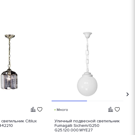
Много
светильник Citilux
Уличный подвесной светильник
П
442210
Fumagalli Sichem/G250
В
G25.120.000.WYE27