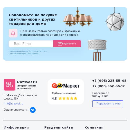
Сэкономьте на покупке
светильников и других
товаров для дома
Присылаем только полезную информацию
о спецпредложениях, акциях или скидках
Подписаться
Нажимая на кнопку Вы соглашаетесь
с политикой обработки данных
+7 (495) 225-55-48
Razsvet.ru
+7 (800) 550-55-12
Интернет-магазин
светильников
Ежедневно с
г. Москва, Дмитровское
9:00 до 21:00
шоссе, 46к1
info@razsvet.ru
Перезвоните мне
Социальные сети:
Информация
Разделы сайта
Компания