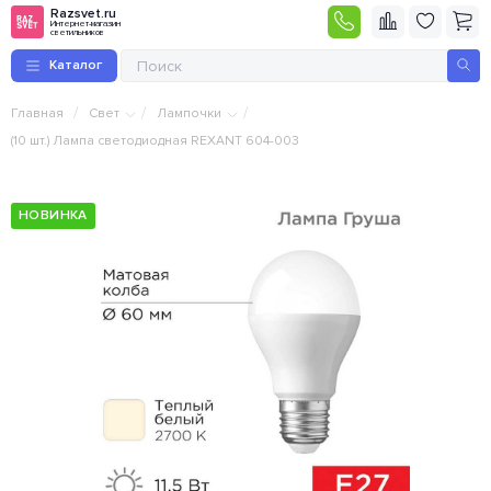
Razsvet.ru
Интернет-магазин
светильников
Каталог
/
/
/
Главная
Свет
Лампочки
(10 шт.) Лампа светодиодная REXANT 604-003
НОВИНКА