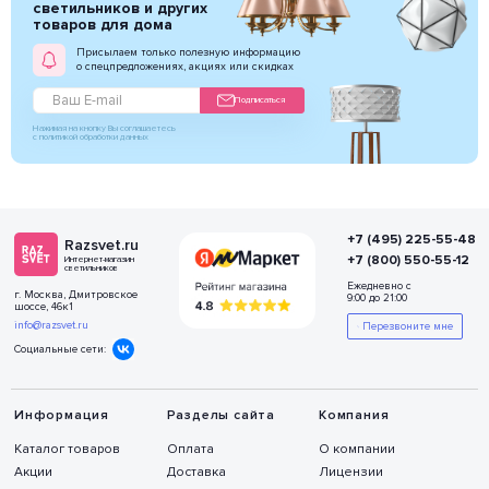
светильников и других
товаров для дома
Присылаем только полезную информацию
о спецпредложениях, акциях или скидках
Подписаться
Нажимая на кнопку Вы соглашаетесь
с политикой обработки данных
+7 (495) 225-55-48
Razsvet.ru
+7 (800) 550-55-12
Интернет-магазин
светильников
Ежедневно с
г. Москва, Дмитровское
9:00 до 21:00
шоссе, 46к1
info@razsvet.ru
Перезвоните мне
Социальные сети:
Информация
Разделы сайта
Компания
Каталог товаров
Оплата
О компании
Акции
Доставка
Лицензии