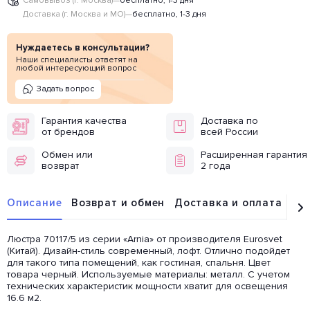
Самовывоз (г. Москва)
—
бесплатно, 1-3 дня
Доставка (г. Москва и МО)
—
бесплатно, 1-3 дня
Нуждаетесь в консультации?
Наши специалисты ответят на
любой интересующий вопрос
Задать вопрос
Гарантия качества
Доставка по
от брендов
всей России
Обмен или
Расширенная гарантия
возврат
2 года
Описание
Возврат и обмен
Доставка и оплата
От
Люстра 70117/5 из серии «Arnia» от производителя Eurosvet
(Китай). Дизайн-стиль современный, лофт. Отлично подойдет
для такого типа помещений, как гостиная, спальня. Цвет
товара черный. Используемые материалы: металл. С учетом
технических характеристик мощности хватит для освещения
16.6 м2.