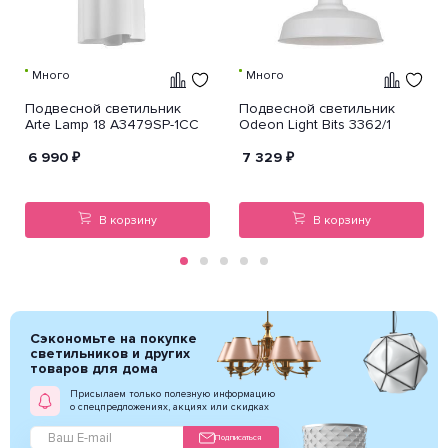
Много
Много
Подвесной светильник
Подвесной светильник
Arte Lamp 18 A3479SP-1CC
Odeon Light Bits 3362/1
6 990
₽
7 329
₽
В корзину
В корзину
Сэкономьте на покупке
светильников и других
товаров для дома
Присылаем только полезную информацию
о спецпредложениях, акциях или скидках
Подписаться