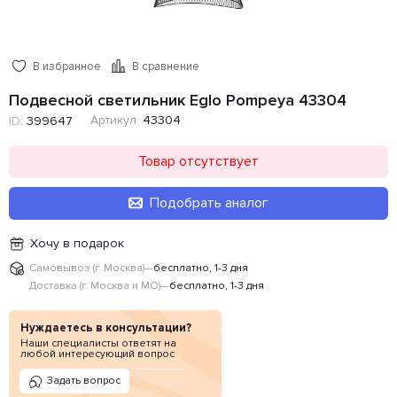
В избранное
В сравнение
Подвесной светильник Eglo Pompeya 43304
Артикул:
43304
ID:
399647
Товар отсутствует
Подобрать аналог
Хочу в подарок
Самовывоз (г. Москва)
—
бесплатно, 1-3 дня
Доставка (г. Москва и МО)
—
бесплатно, 1-3 дня
Нуждаетесь в консультации?
Наши специалисты ответят на
любой интересующий вопрос
Задать вопрос