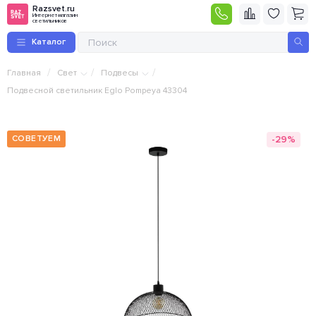
Razsvet.ru
Интернет-магазин
светильников
Каталог
/
/
/
Главная
Свет
Подвесы
Подвесной светильник Eglo Pompeya 43304
-29%
СОВЕТУЕМ