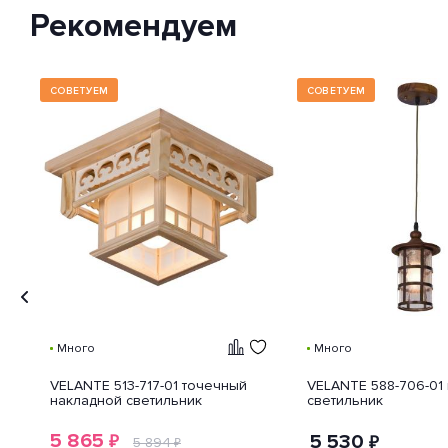
классификации способов
Рекомендуем
защиты внешней оболочки
устройства от попадания внутрь
нежелательных объектов и
доступа к незащищенным
частям девайса.
СОВЕТУЕМ
СОВЕТУЕМ
Много
Много
VELANTE 513-717-01 точечный
VELANTE 588-706-01
накладной светильник
светильник
5 865
5 530
₽
₽
5 894
₽