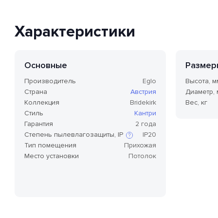
Характеристики
Основные
Размер
Производитель
Eglo
Высота, м
Страна
Австрия
Диаметр,
Коллекция
Bridekirk
Вес, кг
Стиль
Кантри
Гарантия
2 года
Степень пылевлагозащиты, IP
IP20
Тип помещения
Прихожая
Место установки
Потолок
Степень защиты по стандарту IP,
или степень защиты оболочки
по классификации Ingress
Protection Code (дословно —
«код защиты от
проникновения»), — это
международный стандарт