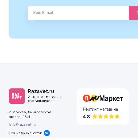
Razsvet.ru
Интернет-магазин
светильников
г. Москва, Дмитровское
шоссе, 46к1
info@razsvet.ru
Социальные сети: