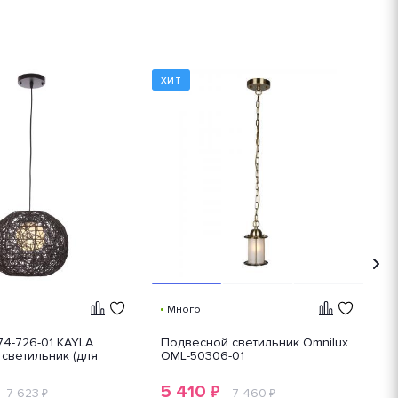
ХИТ
Много
4-726-01 KAYLA
Подвесной светильник Omnilux
V
светильник (для
OML-50306-01
S
с
5 410
₽
7 623
7 460
₽
₽