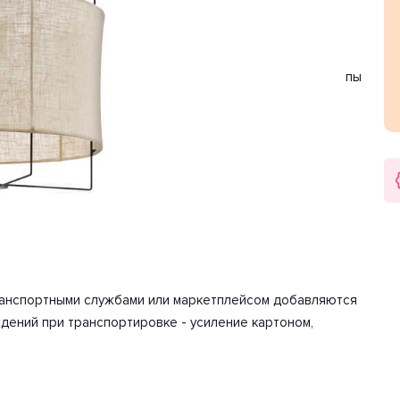
 товара бежевый, черный. Используемые материалы:
ности хватит для освещения 2.2 м2.
акаливания. Количество ламп 1 шт. Мощность одной лампы
-240 Вольт.
арантия на товар 2 года.
ке/использованию. Детали, необходимые для сборки
транспортными службами или маркетплейсом добавляются
дений при транспортировке - усиление картоном,