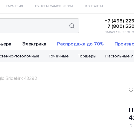
ГАРАНТИЯ
ПУНКТЫ САМОВЫВОЗА
КОНТАКТЫ
+7 (495) 22
+7 (800) 55
ЗАКАЗАТЬ ЗВОНО
рьера
Электрика
Распродажа до 70%
Произво
стенно-потолочные
Точечные
Торшеры
Настольные 
o Bridekirk 43292
П
4
ID: