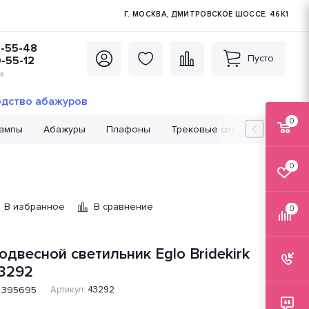
Г. МОСКВА, ДМИТРОВСКОЕ ШОССЕ, 46К1
5-55-48
Пусто
0-55-12
К
дство абажуров
0
лампы
Абажуры
Плафоны
Трековые системы
Лампо
0
В избранное
В сравнение
0
одвесной светильник Eglo Bridekirk
3292
395695
Артикул:
43292