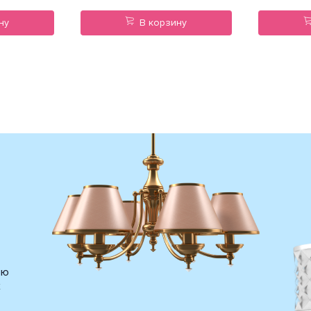
ну
В корзину
ию
х