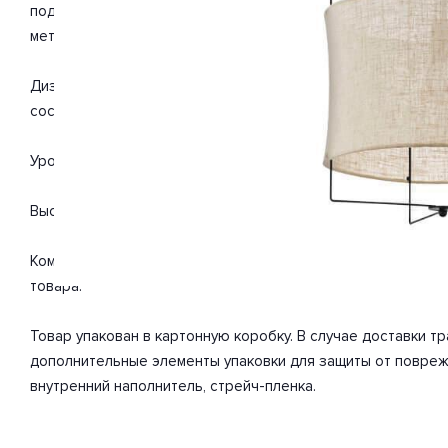
подойдет для такого типа помещений, как прихожая. Цвет
металл, текстиль. С учетом технических характеристик мощ
Дизайн и форма плафона цилиндр. Цоколь E27. Вид ламп: н
составляет 40 Вт. Общая мощность 40 Вт. Напряжение 220
Уровень защищенности от влаги и пыли IP20. Расширенная г
Высота 1100 мм. Диаметр 400 мм. Вес товара 0.91 кг.
Комплектация: Подвесной светильник. Инструкция по сбор
товара.
Товар упакован в картонную коробку. В случае доставки 
дополнительные элементы упаковки для защиты от повреж
внутренний наполнитель, стрейч-пленка.