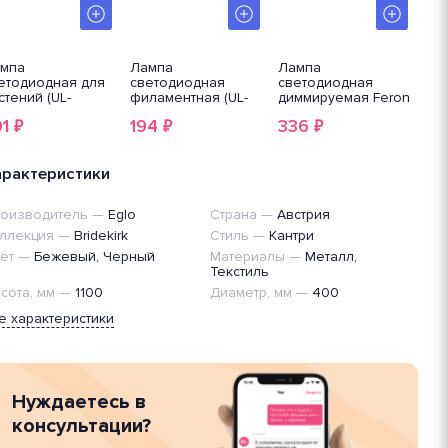
мпа
Лампа
Лампа
Ла
етодиодная для
светодиодная
светодиодная
Si
стений (UL-
филаментная (UL-
диммируемая Feron
004582) Uniel E27
00002988) Uniel E27
LB-931 51054
91
194
336
2
₽
₽
₽
W прозрачная
5W зеленый LED-
D-A60-
G45-5W/GREEN/E27
W/SPSB/E27/CL
GLA02GR
P30GR
арактеристики
оизводитель
—
Eglo
Страна
—
Австрия
ллекция
—
Bridekirk
Стиль
—
Кантри
ет
—
Бежевый, Черный
Материалы
—
Металл,
Текстиль
сота, мм
—
1100
Диаметр, мм
—
400
е характеристики
Нуждаетесь в
консультации?