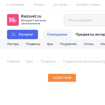
О КОМПАНИИ
ОПЛАТА
ДОСТАВКА
ВОЗВРАТ И ОБМЕН
Razsvet.ru
Интернет-магазин
светильников
Каталог
Освещение
Предметы инте
Люстры
Подвесы
Бра
Подсветки
Споты
На
Главная
Свет
Подвесы
Подвесной светильник Egl
/
/
/
СОВЕТУЕМ