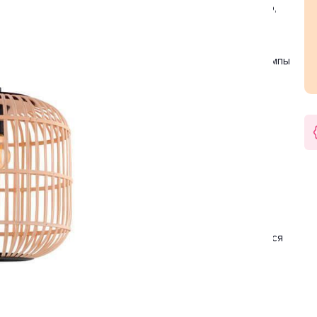
ара бежевый, черный. Используемые материалы: дерево,
ит для освещения 1.5 м2.
накаливания. Количество ламп 1 шт. Мощность одной лампы
-240 Вольт.
арантия на товар 2 года.
ке/использованию. Детали, необходимые для сборки
транспортными службами или маркетплейсом добавляются
дений при транспортировке - усиление картоном,