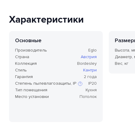
Характеристики
Основные
Размер
Производитель
Eglo
Высота, м
Страна
Австрия
Диаметр,
Коллекция
Bordesley
Вес, кг
Стиль
Кантри
Гарантия
2 года
Степень пылевлагозащиты, IP
IP20
Тип помещения
Кухня
Место установки
Потолок
Степень защиты по стандарту IP,
или степень защиты оболочки
по классификации Ingress
Protection Code (дословно —
«код защиты от
проникновения»), — это
международный стандарт