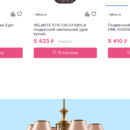
Много
Много
ик Eglo
VELANTE 574-726-01 KAYLA
Подвесной 
подвесной светильник (для
OML-50306
кухни)
5 423
5 410
₽
₽
7 623
₽
ну
В корзину