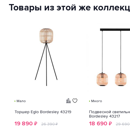
классификации способов
Товары из этой же коллек
защиты внешней оболочки
устройства от попадания внутрь
нежелательных объектов и
доступа к незащищенным
частям девайса.
Мало
Много
Торшер Eglo Bordesley 43219
Подвесной светильн
Bordesley 43217
19 890
18 690
₽
₽
26 390
29 690
₽