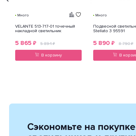
Много
Много
VELANTE 513-717-01 точечный
Подвесной светильн
накладной светильник
Stellato 3 95591
5 865
5 890
₽
₽
5 894
8 790
₽
₽
В корзину
В корзи
Сэкономьте на покупке