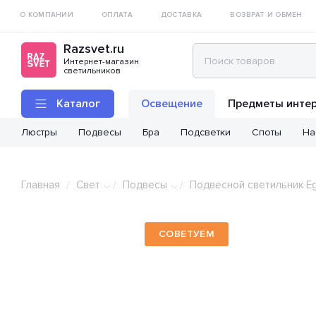
О КОМПАНИИ
ОПЛАТА
ДОСТАВКА
ВОЗВРАТ И ОБМЕН
Razsvet.ru
Интернет-магазин
светильников
Каталог
Освещение
Предметы инте
Люстры
Подвесы
Бра
Подсветки
Споты
На
Главная
Свет
Подвесы
Подвесной светильник Eg
/
/
/
СОВЕТУЕМ