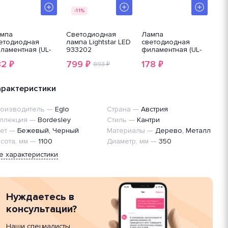
-11%
мпа
Светодиодная
Лампа
Ла
етодиодная
лампа Lightstar LED
светодиодная
св
ламентная (UL-
933202
филаментная (UL-
No
005849) Uniel E27
00002626) Uniel E27
G9
32
799
178
31
₽
₽
₽
W 3000K
893 ₽
10W 4000K
16
озрачная LED-
прозрачная LED-
0-
A60-10W/NW/E27/CL
W/3000K/E27/CL
арактеристики
PLS02WH
S02WH
оизводитель
—
Eglo
Страна
—
Австрия
ллекция
—
Bordesley
Стиль
—
Кантри
ет
—
Бежевый, Черный
Материалы
—
Дерево, Металл
сота, мм
—
1100
Диаметр, мм
—
350
е характеристики
Нуждаетесь в
консультации?
Наши специалисты