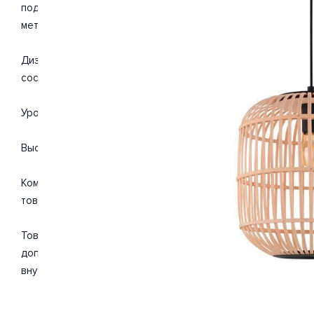
подойдет для такого типа помещений, как кухня. Цвет тов
металл. С учетом технических характеристик мощности хват
Дизайн и форма плафона округлый. Цоколь E27. Вид ламп: 
составляет 28 Вт. Общая мощность 28 Вт. Напряжение 220
Уровень защищенности от влаги и пыли IP20. Расширенная г
Высота 1100 мм. Диаметр 350 мм. Вес товара 0.99 кг.
Комплектация: Подвесной светильник. Инструкция по сбор
товара.
Товар упакован в картонную коробку. В случае доставки 
дополнительные элементы упаковки для защиты от повреж
внутренний наполнитель, стрейч-пленка.