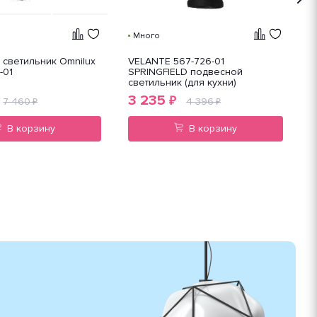
Много
светильник Omnilux
VELANTE 567-726-01
V
-01
SPRINGFIELD подвесной
с
светильник (для кухни)
3 235
₽
7 460
4 396
₽
₽
В корзину
В корзину