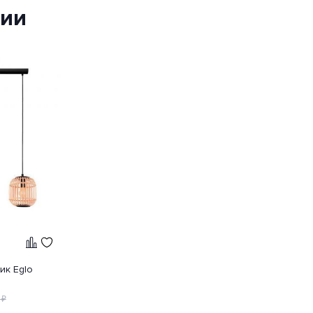
ции
ик Eglo
₽