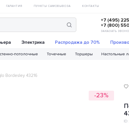
ГАРАНТИЯ
ПУНКТЫ САМОВЫВОЗА
КОНТАКТЫ
+7 (495) 22
+7 (800) 55
ЗАКАЗАТЬ ЗВОНО
рьера
Электрика
Распродажа до 70%
Произво
стенно-потолочные
Точечные
Торшеры
Настольные 
lo Bordesley 43216
-23%
П
4
ID: