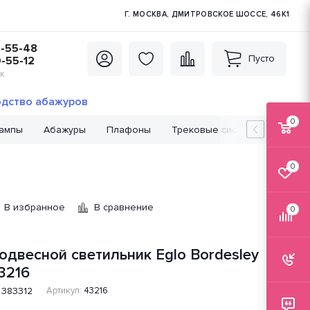
Г. МОСКВА, ДМИТРОВСКОЕ ШОССЕ, 46К1
5-55-48
Пусто
0-55-12
К
дство абажуров
0
лампы
Абажуры
Плафоны
Трековые системы
Лампо
0
В избранное
В сравнение
0
одвесной светильник Eglo Bordesley
3216
383312
Артикул:
43216