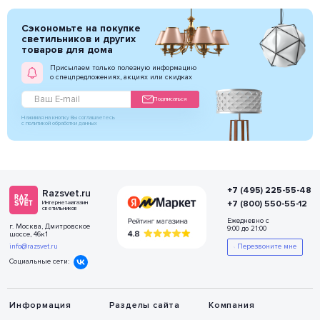
Сэкономьте на покупке
светильников и других
товаров для дома
Присылаем только полезную информацию
о спецпредложениях, акциях или скидках
Подписаться
Нажимая на кнопку Вы соглашаетесь
с политикой обработки данных
+7 (495) 225-55-48
Razsvet.ru
+7 (800) 550-55-12
Интернет-магазин
светильников
Ежедневно с
г. Москва, Дмитровское
9:00 до 21:00
шоссе, 46к1
info@razsvet.ru
Перезвоните мне
Социальные сети:
Информация
Разделы сайта
Компания