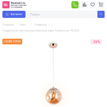
Razsvet.ru
Интернет-магазин
светильников
Каталог
/
/
/
Главная
Свет
Подвесы
Подвесной светильник Ambrella light Traditional TR3510
-32%
СОВЕТУЕМ