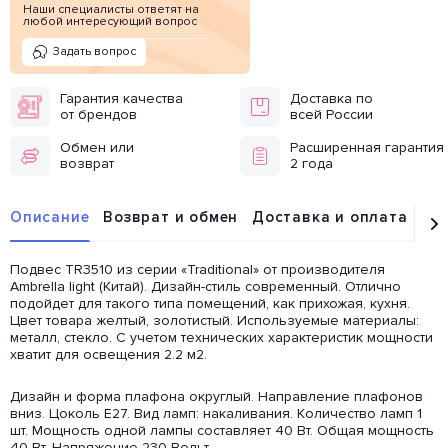
Наши специалисты ответят на
любой интересующий вопрос
Задать вопрос
Гарантия качества
Доставка по
от брендов
всей России
Обмен или
Расширенная гарантия
возврат
2 года
Описание
Возврат и обмен
Доставка и оплата
От
Подвес TR3510 из серии «Traditional» от производителя
Ambrella light (Китай). Дизайн-стиль современный. Отлично
подойдет для такого типа помещений, как прихожая, кухня.
Цвет товара желтый, золотистый. Используемые материалы:
металл, стекло. С учетом технических характеристик мощности
хватит для освещения 2.2 м2.
Дизайн и форма плафона округлый. Направление плафонов
вниз. Цоколь E27. Вид ламп: накаливания. Количество ламп 1
шт. Мощность одной лампы составляет 40 Вт. Общая мощность
40 Вт. Напряжение 230 Вольт.