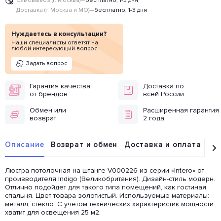
Самовывоз (г. Москва)
—
бесплатно, 1-3 дня
Доставка (г. Москва и МО)
—
бесплатно, 1-3 дня
Нуждаетесь в консультации?
Наши специалисты ответят на
любой интересующий вопрос
Задать вопрос
Гарантия качества
Доставка по
от брендов
всей России
Обмен или
Расширенная гарантия
возврат
2 года
Описание
Возврат и обмен
Доставка и оплата
От
Люстра потолочная на штанге V000226 из серии «Intero» от
производителя Indigo (Великобритания). Дизайн-стиль модерн.
Отлично подойдет для такого типа помещений, как гостиная,
спальня. Цвет товара золотистый. Используемые материалы:
металл, стекло. С учетом технических характеристик мощности
хватит для освещения 25 м2.