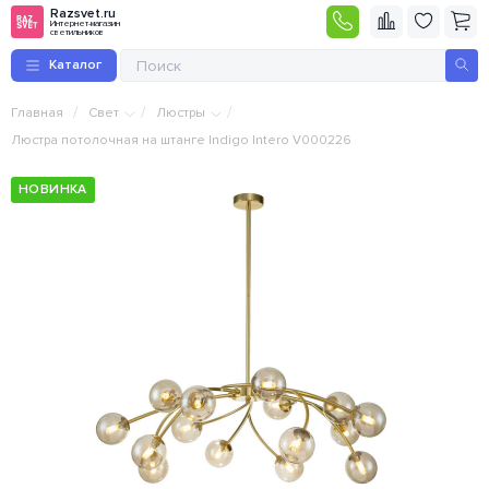
Razsvet.ru
Интернет-магазин
светильников
Каталог
/
/
/
Главная
Свет
Люстры
Люстра потолочная на штанге Indigo Intero V000226
НОВИНКА