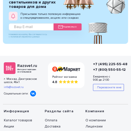
светильников и других
товаров для дома
Присылаем только полезную информацию
о спецпредложениях, акциях или скидках
Подписаться
Нажимая на кнопку Вы соглашаетесь
с политикой обработки данных
+7 (495) 225-55-48
Razsvet.ru
+7 (800) 550-55-12
Интернет-магазин
светильников
Ежедневно с
г. Москва, Дмитровское
9:00 до 21:00
шоссе, 46к1
info@razsvet.ru
Перезвоните мне
Социальные сети:
Информация
Разделы сайта
Компания
Каталог товаров
Оплата
О компании
Акции
Доставка
Лицензии