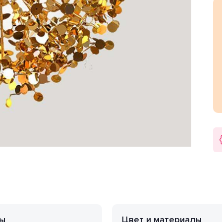
гостиная, спальня. Цвет товара золотистый.
плафона декоративный. Направление плафонов в бок.
. Мощность одной лампы составляет 40 Вт. Напряжение
арантия на товар 2 года.
 мм.
ы
Цвет и материалы