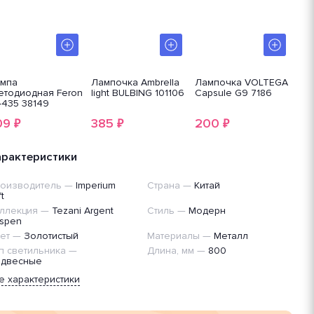
мпа
Лампочка Ambrella
Лампочка VOLTEGA
Ла
етодиодная Feron
light BULBING 101106
Capsule G9 7186
св
-435 38149
LB-
09
385
200
4
₽
₽
₽
арактеристики
оизводитель
—
Imperium
Страна
—
Китай
t
ллекция
—
Tezani Argent
Стиль
—
Модерн
spen
ет
—
Золотистый
Материалы
—
Металл
п светильника
—
Длина, мм
—
800
двесные
е характеристики