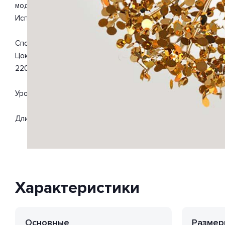
модерн. Отлично подойдет для такого типа помещений, как 
Используемые материалы: металл.
Способ крепления: монтажная пластина. Дизайн и форма 
Цоколь G9. Вид ламп: светодиодная. Количество ламп 9 шт
220-240 Вольт.
Уровень защищенности от влаги и пыли IP20. Расширенная г
Длина 800 мм. Ширина 800 мм. Высота 500 мм. Диаметр 800
Характеристики
Основные
Размер