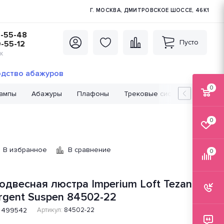
Г. МОСКВА, ДМИТРОВСКОЕ ШОССЕ, 46К1
5-55-48
Пусто
0-55-12
К
дство абажуров
0
лампы
Абажуры
Плафоны
Трековые системы
Лампо
0
В избранное
В сравнение
0
одвесная люстра Imperium Loft Tezani
rgent Suspen 84502-22
499542
Артикул:
84502-22