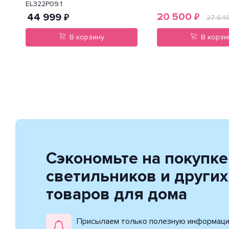
EL322P09.1
20 500
44 999
₽
₽
27 64
В корзину
В корзи
Сэкономьте на покупке
светильников и других
товаров для дома
Присылаем только полезную информац