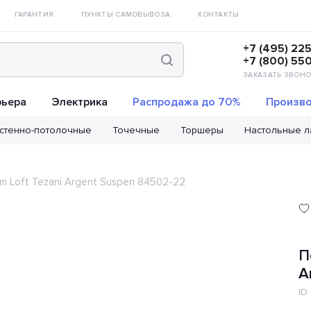
ГАРАНТИЯ
ПУНКТЫ САМОВЫВОЗА
КОНТАКТЫ
+7 (495) 22
+7 (800) 55
ЗАКАЗАТЬ ЗВОНО
рьера
Электрика
Распродажа до 70%
Произво
стенно-потолочные
Точечные
Торшеры
Настольные 
m Loft Tezani Argent Suspen 84502-22
П
A
ID: