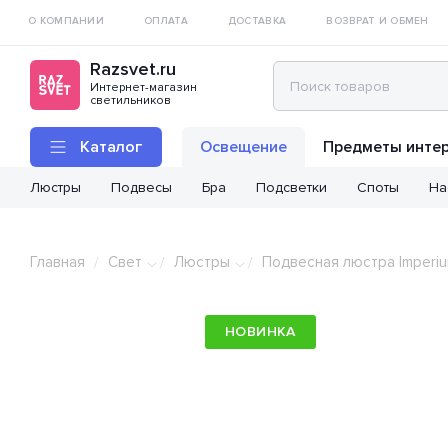
О КОМПАНИИ
ОПЛАТА
ДОСТАВКА
ВОЗВРАТ И ОБМЕН
Razsvet.ru
Интернет-магазин
светильников
Каталог
Освещение
Предметы инте
Люстры
Подвесы
Бра
Подсветки
Споты
На
Главная
Свет
Люстры
Подвесная люстра Imperiu
/
/
/
НОВИНКА