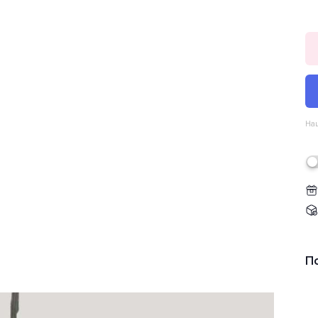
Наш
П