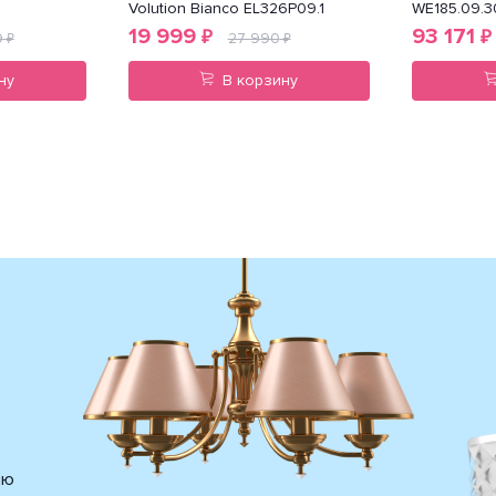
Volution Bianco EL326P09.1
WE185.09.3
19 999
93 171
₽
₽
9
27 990
₽
₽
ну
В корзину
ию