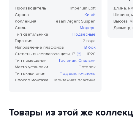
Производитель
Imperium Loft
Длина, м
Страна
Китай
Ширина, 
Коллекция
Tezani Argent Suspen
Высота, м
Стиль
Модерн
Диаметр,
Тип светильника
Подвесные
Гарантия
2 года
Направление плафонов
В бок
Степень пылевлагозащиты, IP
IP20
Тип помещения
Гостиная
,
Спальня
Место установки
Потолок
Степень защиты по стандарту IP,
Тип включения
Под выключатель
или степень защиты оболочки
Способ монтажа
Монтажная пластина
по классификации Ingress
Protection Code (дословно —
«код защиты от
проникновения»), — это
международный стандарт
классификации способов
Товары из этой же коллек
защиты внешней оболочки
устройства от попадания внутрь
нежелательных объектов и
доступа к незащищенным
частям девайса.