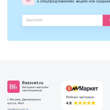
о спецпредложениях, акциях или скидка
Razsvet.ru
Интернет-магазин
светильников
г. Москва, Дмитровское
шоссе, 46к1
info@razsvet.ru