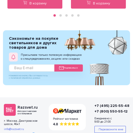
В корзину
В корзину
Сэкономьте на покупке
светильников и других
товаров для дома
Присылаем только полезную информацию
о спецпредложениях, акциях или скидках
Подписаться
Нажимая на кнопку Вы соглашаетесь
с политикой обработки данных
+7 (495) 225-55-48
Razsvet.ru
+7 (800) 550-55-12
Интернет-магазин
светильников
Ежедневно с
г. Москва, Дмитровское
9:00 до 21:00
шоссе, 46к1
info@razsvet.ru
Перезвоните мне