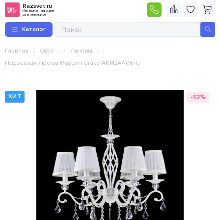
Razsvet.ru
Интернет-магазин
светильников
Каталог
/
/
/
Главная
Свет
Люстры
Подвесная люстра Maytoni Grace ARM247-06-G
-12%
ХИТ