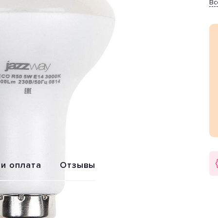
Вс
Обмен или
Расширенная
возврат
гарантия 2 года
 и оплата
Отзывы
-R50» от производителя Jazzway (Китай). Цвет товара