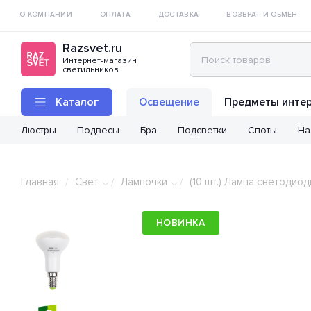
О КОМПАНИИ
ОПЛАТА
ДОСТАВКА
ВОЗВРАТ И ОБМЕН
Razsvet.ru
Интернет-магазин
светильников
Каталог
Освещение
Предметы инте
Люстры
Подвесы
Бра
Подсветки
Споты
На
Главная
Свет
Лампочки
(10 шт.) Лампа светоди
/
/
/
НОВИНКА