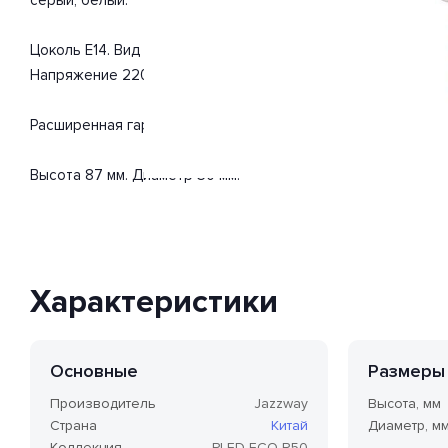
Цоколь E14. Вид ламп: светодиодная. Изделие выполнено в
Напряжение 220-240 Вольт. Поток света 400 Люмен.
Расширенная гарантия на товар 2 года.
Высота 87 мм. Диаметр 50 мм.
Характеристики
Основные
Размеры
Производитель
Jazzway
Высота, мм
Страна
Китай
Диаметр, м
Коллекция
PLED-ECO-R50