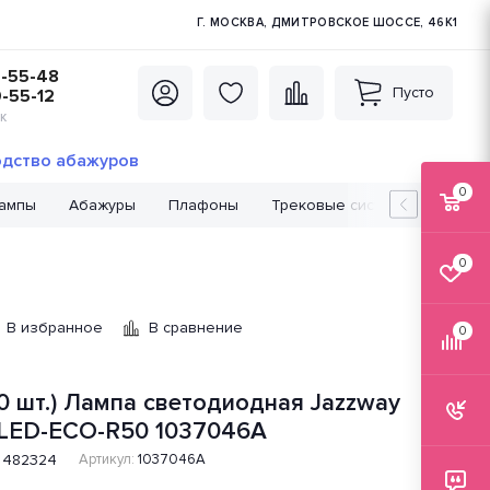
Г. МОСКВА, ДМИТРОВСКОЕ ШОССЕ, 46К1
5-55-48
Пусто
0-55-12
К
дство абажуров
0
лампы
Абажуры
Плафоны
Трековые системы
Лампо
0
В избранное
В сравнение
0
10 шт.) Лампа светодиодная Jazzway
LED-ECO-R50 1037046A
482324
Артикул:
1037046A