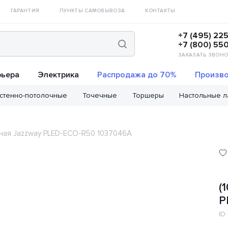
ГАРАНТИЯ
ПУНКТЫ САМОВЫВОЗА
КОНТАКТЫ
+7 (495) 22
+7 (800) 55
ЗАКАЗАТЬ ЗВОНО
рьера
Электрика
Распродажа до 70%
Произво
стенно-потолочные
Точечные
Торшеры
Настольные 
одная Jazzway PLED-ECO-R50 1037046A
(
P
ID: