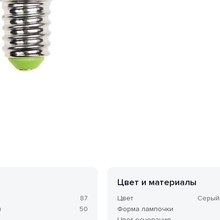
 форме «грибок». Мощность одной лампы составляет 5 Вт.
Цвет и материалы
87
Цвет
Серый
м
50
Форма лампочки
Цвет основания