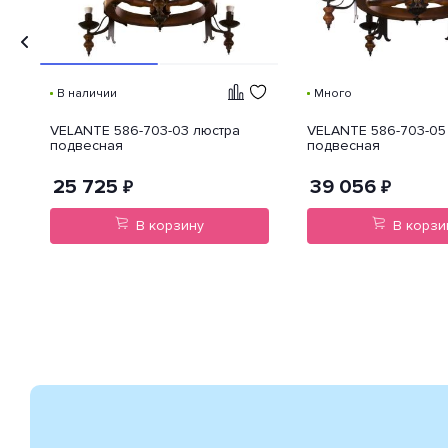
В наличии
Много
af
VELANTE 586-703-03 люстра
VELANTE 586-703-05
подвесная
подвесная
25 725
39 056
₽
₽
В корзину
В корзи