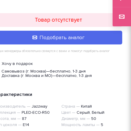
Товар отсутствует
Подобрать аналог
и менеджеры обязательно свяжутся с вами и помогут подобрать аналог
Хочу в подарок
Самовывоз (г. Москва)
—
бесплатно, 1-3 дня
Доставка (г. Москва и МО)
—
бесплатно, 1-3 дня
арактеристики
оизводитель
—
Jazzway
Страна
—
Китай
ллекция
—
PLED-ECO-R50
Цвет
—
Серый, Белый
сота, мм
—
87
Диаметр, мм
—
50
п цоколя
—
E14
Мощность лампы
—
5