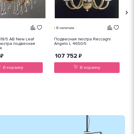
В наличии
118/5 AB New Leaf
Подвесная люстра Reccagni
A
юстра подвесная
Angelo L 4650/5
G
я
х
107 752
₽
₽
В корзину
В корзину