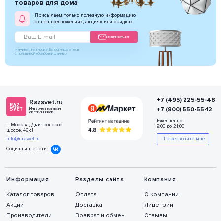
товаров для дома
Присылаем только полезную информацию
о спецпредложениях, акциях или скидках
Подписаться
Нажимая на кнопку Вы соглашаетесь
с политикой обработки данных
+7 (495) 225-55-48
Razsvet.ru
+7 (800) 550-55-12
Интернет-магазин
светильников
Ежедневно с
г. Москва, Дмитровское
9:00 до 21:00
шоссе, 46к1
info@razsvet.ru
Перезвоните мне
Социальные сети:
Информация
Разделы сайта
Компания
Каталог товаров
Оплата
О компании
Акции
Доставка
Лицензии
Производители
Возврат и обмен
Отзывы