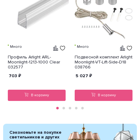
Много
Много
Профиль Arlight ARL-
Подвесной комплект Arlight
Moonlight-1213-1000 Clear
Moonlight-VT-Lift-Side-D18
032577
038766
703
₽
5 027
₽
В корзину
В корзину
Сэкономьте на покупке
светильников и других