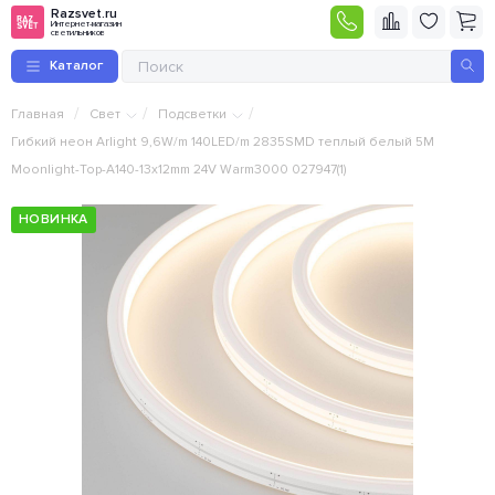
Razsvet.ru
Интернет-магазин
светильников
Каталог
/
/
/
Главная
Свет
Подсветки
Гибкий неон Arlight 9,6W/m 140LED/m 2835SMD теплый белый 5M
Moonlight-Top-A140-13x12mm 24V Warm3000 027947(1)
НОВИНКА