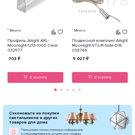
Много
Много
Профиль Arlight ARL-
Подвесной комплект Arlight
Moonlight-1213-1000 Clear
Moonlight-VT-Lift-Side-D18
032577
038766
703
₽
5 027
₽
В корзину
В корзину
Сэкономьте на покупке
светильников и других
товаров для дома
Присылаем только полезную информацию
о спецпредложениях, акциях или скидках