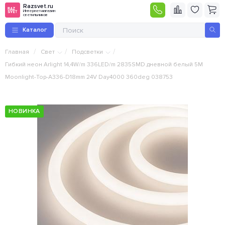
Razsvet.ru
Интернет-магазин
светильников
Каталог
/
/
/
Главная
Свет
Подсветки
Гибкий неон Arlight 14,4W/m 336LED/m 2835SMD дневной белый 5M
Moonlight-Top-A336-D18mm 24V Day4000 360deg 038753
НОВИНКА