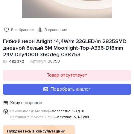
В избранное
В сравнение
Гибкий неон Arlight 14,4W/m 336LED/m 2835SMD
дневной белый 5M Moonlight-Top-A336-D18mm
24V Day4000 360deg 038753
Артикул:
38753
ID:
483070
Товар отсутствует
Подобрать аналог
Хочу в подарок
Самовывоз (г. Москва)
—
бесплатно, 1-3 дня
Доставка (г. Москва и МО)
—
бесплатно, 1-3 дня
Нуждаетесь в консультации?