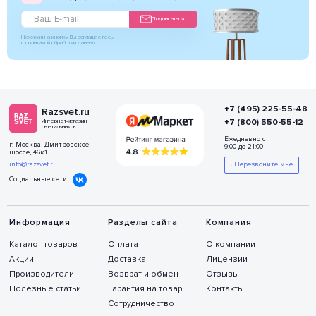
Подписаться
Нажимая на кнопку Вы соглашаетесь
с политикой обработки данных
+7 (495) 225-55-48
Razsvet.ru
+7 (800) 550-55-12
Интернет-магазин
светильников
Ежедневно с
г. Москва, Дмитровское
9:00 до 21:00
шоссе, 46к1
info@razsvet.ru
Перезвоните мне
Социальные сети:
Информация
Разделы сайта
Компания
Каталог товаров
Оплата
О компании
Акции
Доставка
Лицензии
Производители
Возврат и обмен
Отзывы
Полезные статьи
Гарантия на товар
Контакты
Сотрудничество