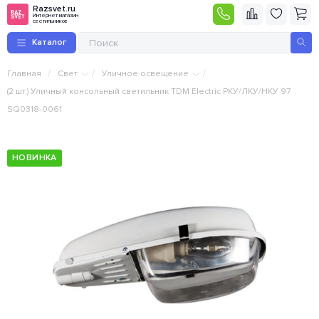
Razsvet.ru
Интернет-магазин
светильников
Каталог
/
/
/
Главная
Свет
Уличное освещение
(2 шт.) Уличный консольный светильник TDM Electric РКУ/ЛКУ/НКУ 97
SQ0318-0061
НОВИНКА