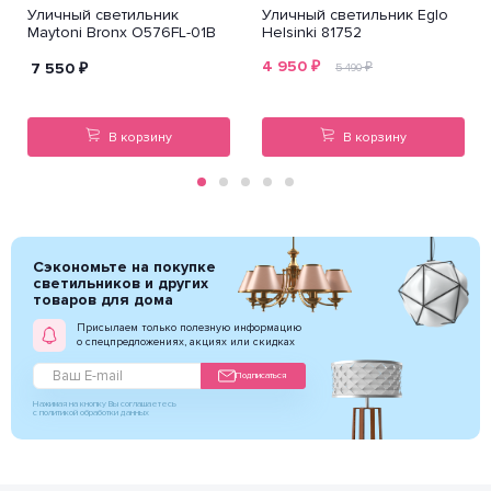
Уличный светильник
Уличный светильник Eglo
Maytoni Bronx O576FL-01B
Helsinki 81752
4 950
₽
7 550
₽
₽
5 490
В корзину
В корзину
Сэкономьте на покупке
светильников и других
товаров для дома
Присылаем только полезную информацию
о спецпредложениях, акциях или скидках
Подписаться
Нажимая на кнопку Вы соглашаетесь
с политикой обработки данных