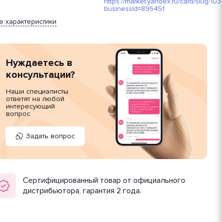
https://market.yandex.ru/card/slug/
businessId=895451
е характеристики
Нуждаетесь в
консультации?
Наши специалисты
ответят на любой
интересующий
вопрос
Задать вопрос
Сертифицированный товар от официального
дистрибьютора, гарантия 2 года.