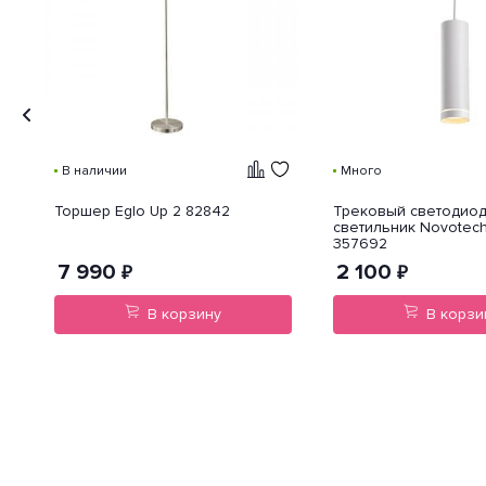
В наличии
Много
Торшер Eglo Up 2 82842
Трековый светодио
светильник Novotec
357692
7 990
2 100
₽
₽
В корзину
В корзи