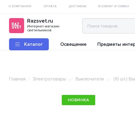
О КОМПАНИИ
ОПЛАТА
ДОСТАВКА
ВОЗВРАТ И ОБМЕН
Razsvet.ru
Интернет-магазин
светильников
Каталог
Освещение
Предметы инте
Главная
Электротовары
Выключатели
(10 шт.) 
/
/
/
НОВИНКА