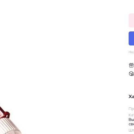
Наш
Х
Пр
Ка
Вы
св
Шт