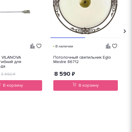
В наличии
9 VILANOVA
Потолочный светильник Eglo
Т
гибкий для
Mestre 86712
с
ода
3
8 590
₽
3 990
₽
В корзину
В корзину