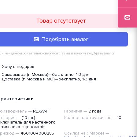
Товар отсутствует
Подобрать аналог
и менеджеры обязательно свяжутся с вами и помогут подобрать аналог
Хочу в подарок
Самовывоз (г. Москва)
—
бесплатно, 1-3 дня
Доставка (г. Москва и МО)
—
бесплатно, 1-3 дня
арактеристики
оизводитель
—
REXANT
Гарантия
—
2 года
тегория
—
(10 шт.)
Кратность отгрузки, шт.
—
10
ключатель для настенного
етильника с цепочкой
рихкод
—
4601004000285
Ссылка на ЯМаркет
—