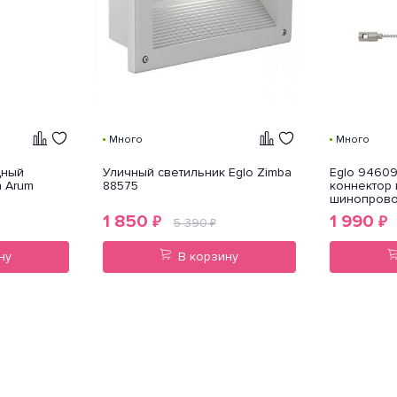
Много
Много
дный
Уличный светильник Eglo Zimba
Eglo 9460
h Arum
88575
коннектор 
шинопров
1 850
1 990
₽
₽
5 390
₽
ну
В корзину