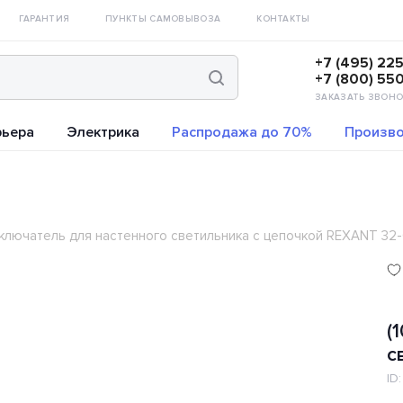
ГАРАНТИЯ
ПУНКТЫ САМОВЫВОЗА
КОНТАКТЫ
+7 (495) 22
+7 (800) 55
ЗАКАЗАТЬ ЗВОНО
рьера
Электрика
Распродажа до 70%
Произво
Выключатель для настенного светильника с цепочкой REXANT 32-
(
с
ID: