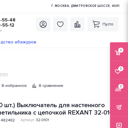
Г. МОСКВА, ДМИТРОВСКОЕ ШОССЕ, 46К1
5-55-48
Пусто
0-55-12
К
дство абажуров
0
0
0101
В избранное
В сравнение
0
10 шт.) Выключатель для настенного
ветильника с цепочкой REXANT 32-0101
482482
Артикул:
32-0101