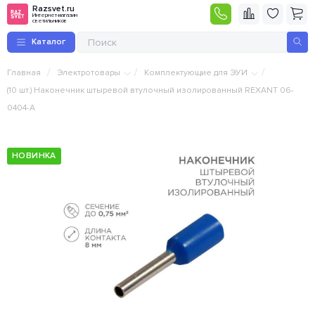
Razsvet.ru
Интернет-магазин
светильников
Каталог
/
/
/
Главная
Электротовары
Комплектующие для ЭУИ
(10 шт.) Наконечник штыревой втулочный изолированный REXANT 06-
0404-A
НОВИНКА