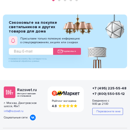
Сэкономьте на покупке
светильников и других
товаров для дома
Присылаем только полезную информацию
о спецпредложениях, акциях или скидках
Подписаться
Нажимая на кнопку Вы соглашаетесь
с политикой обработки данных
+7 (495) 225-55-48
Razsvet.ru
+7 (800) 550-55-12
Интернет-магазин
светильников
Ежедневно с
г. Москва, Дмитровское
9:00 до 21:00
шоссе, 46к1
info@razsvet.ru
Перезвоните мне
Социальные сети: