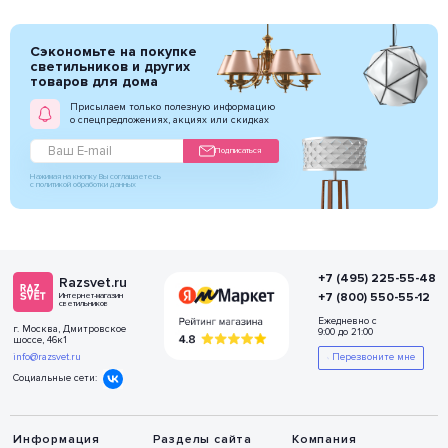
Сэкономьте на покупке
светильников и других
товаров для дома
Присылаем только полезную информацию
о спецпредложениях, акциях или скидках
Подписаться
Нажимая на кнопку Вы соглашаетесь
с политикой обработки данных
+7 (495) 225-55-48
Razsvet.ru
+7 (800) 550-55-12
Интернет-магазин
светильников
Ежедневно с
г. Москва, Дмитровское
9:00 до 21:00
шоссе, 46к1
info@razsvet.ru
Перезвоните мне
Социальные сети:
Информация
Разделы сайта
Компания