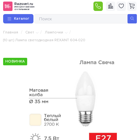
Razsvet.ru
Интернет-магазин
светильников
Каталог
/
/
/
Главная
Свет
Лампочки
(10 шт.) Лампа светодиодная REXANT 604-020
НОВИНКА