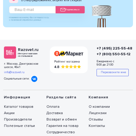
о спецпредложениях, акциях или скидках
Подписаться
Нажимая на кнопку Вы соглашаетесь
с политикой обработки данных
+7 (495) 225-55-48
Razsvet.ru
+7 (800) 550-55-12
Интернет-магазин
светильников
Ежедневно с
г. Москва, Дмитровское
9:00 до 21:00
шоссе, 46к1
info@razsvet.ru
Перезвоните мне
Социальные сети:
Информация
Разделы сайта
Компания
Каталог товаров
Оплата
О компании
Акции
Доставка
Лицензии
Производители
Возврат и обмен
Отзывы
Полезные статьи
Гарантия на товар
Контакты
Сотрудничество