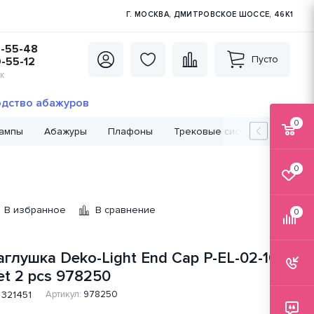
Г. МОСКВА, ДМИТРОВСКОЕ ШОССЕ, 46К1
5-55-48
Пусто
0-55-12
К
дство абажуров
0
лампы
Абажуры
Плафоны
Трековые системы
Лампо
0
В избранное
В сравнение
0
аглушка Deko-Light End Cap P-EL-02-10
et 2 pcs 978250
321451
Артикул:
978250