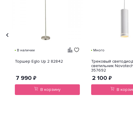
В наличии
Много
Торшер Eglo Up 2 82842
Трековый светодио
светильник Novotec
357692
7 990
2 100
₽
₽
В корзину
В корзи