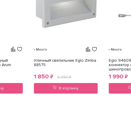
Много
Много
дный
Уличный светильник Eglo Zimba
Eglo 9460
h Arum
88575
коннектор 
шинопров
1 850
1 990
₽
₽
5 390
₽
ну
В корзину