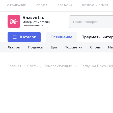
О КОМПАНИИ
ОПЛАТА
ДОСТАВКА
ВОЗВРАТ И ОБМЕН
Razsvet.ru
Интернет-магазин
светильников
Каталог
Освещение
Предметы инте
Люстры
Подвесы
Бра
Подсветки
Споты
На
Главная
Свет
Комплектующие
Заглушка Deko-Lig
/
/
/