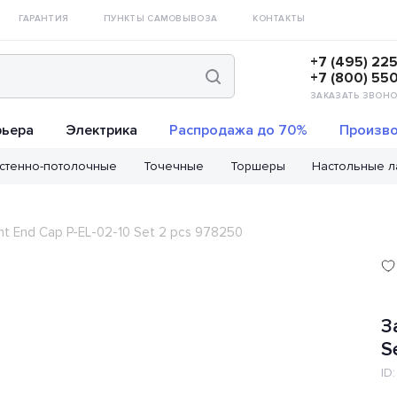
ГАРАНТИЯ
ПУНКТЫ САМОВЫВОЗА
КОНТАКТЫ
+7 (495) 22
+7 (800) 55
ЗАКАЗАТЬ ЗВОНО
рьера
Электрика
Распродажа до 70%
Произво
стенно-потолочные
Точечные
Торшеры
Настольные 
ht End Cap P-EL-02-10 Set 2 pcs 978250
З
S
ID: