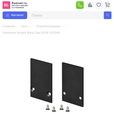
Razsvet.ru
Интернет-магазин
светильников
Каталог
/
/
/
Главная
Свет
Комплектующие
Заглушка Arlight Mag-Cap-2538 033249