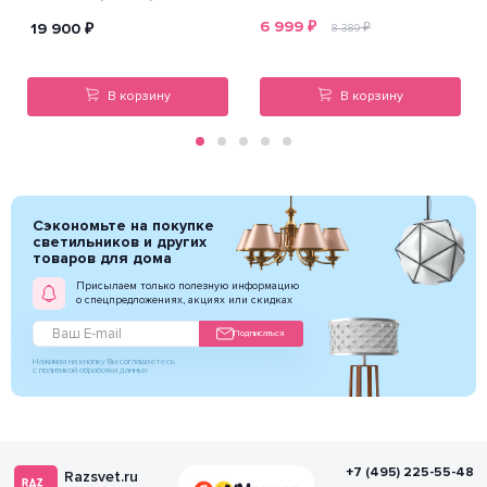
6 999
₽
19 900
₽
₽
8 389
В корзину
В корзину
Сэкономьте на покупке
светильников и других
товаров для дома
Присылаем только полезную информацию
о спецпредложениях, акциях или скидках
Подписаться
Нажимая на кнопку Вы соглашаетесь
с политикой обработки данных
+7 (495) 225-55-48
Razsvet.ru