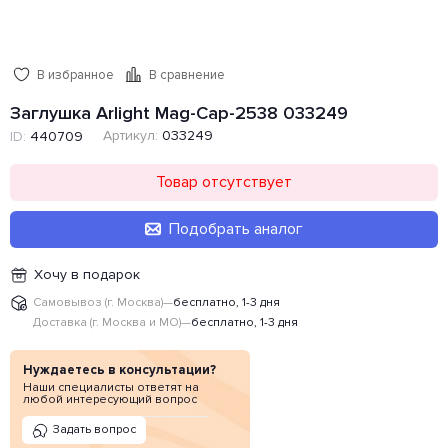
В избранное
В сравнение
Заглушка Arlight Mag-Cap-2538 033249
Артикул:
033249
ID:
440709
Товар отсутствует
Подобрать аналог
Хочу в подарок
Самовывоз (г. Москва)
—
бесплатно, 1-3 дня
Доставка (г. Москва и МО)
—
бесплатно, 1-3 дня
Нуждаетесь в консультации?
Наши специалисты ответят на
любой интересующий вопрос
Задать вопрос