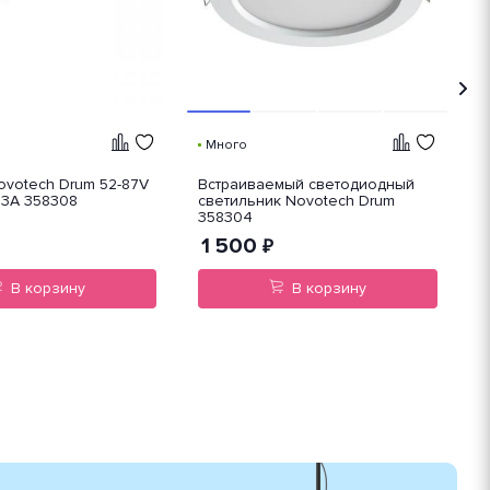
Много
ovotech Drum 52-87V
Встраиваемый светодиодный
В
,3A 358308
светильник Novotech Drum
с
358304
3
1 500
₽
В корзину
В корзину