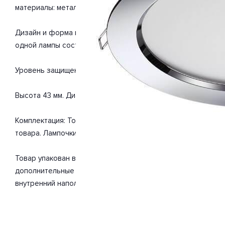
материалы: металл.
Дизайн и форма плафона округлый. Направление плафонов 
одной лампы составляет 20 Вт. Напряжение 220-240 Вольт
Уровень защищенности от влаги и пыли IP44. Расширенная г
Высота 43 мм. Диаметр 170 мм. Врезное отверстие 150 мм. В
Комплектация: Точечный светильник. Инструкция по сборк
товара. Лампочки входят в комплект.
Товар упакован в картонную коробку. В случае доставки 
дополнительные элементы упаковки для защиты от повреж
внутренний наполнитель, стрейч-пленка.