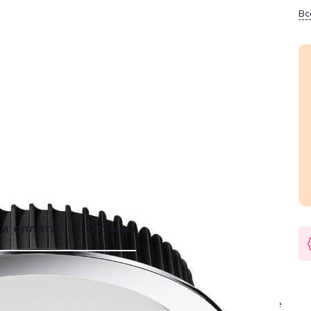
Вс
Обмен или
Расширенная
возврат
гарантия 2 года
 и оплата
Отзывы
ителя Novotech (Венгрия). Дизайн-стиль современный.
 магазин. Цвет товара белый, серебристый. Используемые