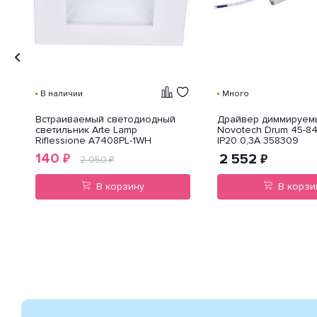
В наличии
Много
Встраиваемый светодиодный
Драйвер диммируем
светильник Arte Lamp
Novotech Drum 45-8
Riflessione A7408PL-1WH
IP20 0,3A 358309
140
2 552
₽
₽
2 050
₽
В корзину
В корзи