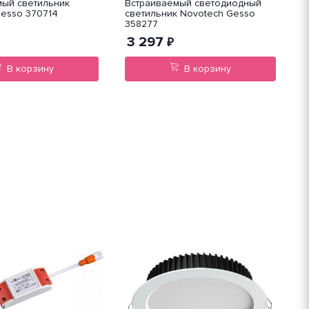
мый светильник
Встраиваемый светодиодный
В
Gesso 370714
светильник Novotech Gesso
с
358277
3 297
₽
В корзину
В корзину