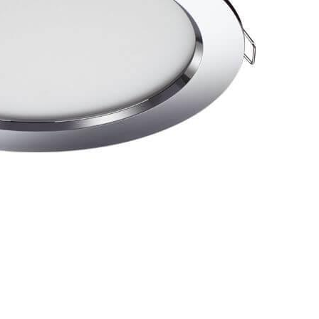
вниз. Цоколь LED. Вид ламп: светодиодная. Мощность
. Поток света 1500 Люмен.
арантия на товар 2,5 года.
страиваемая часть по высоте 40 мм. Вес товара 0.42 кг.
е/использованию. Детали, необходимые для сборки
транспортными службами или маркетплейсом добавляются
дений при транспортировке - усиление картоном,