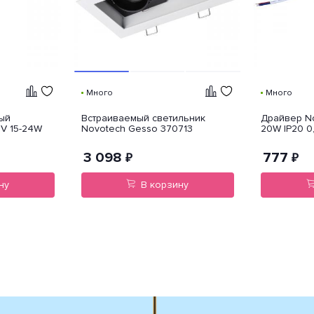
Много
Много
ый
Встраиваемый светильник
Драйвер N
4V 15-24W
Novotech Gesso 370713
20W IP20 0
3 098
777
₽
₽
ну
В корзину