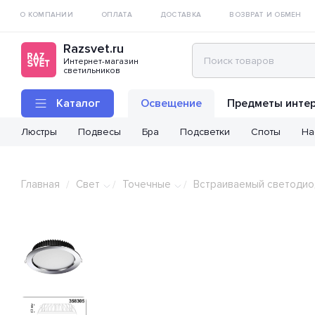
О КОМПАНИИ
ОПЛАТА
ДОСТАВКА
ВОЗВРАТ И ОБМЕН
Razsvet.ru
Интернет-магазин
светильников
Каталог
Освещение
Предметы инте
Люстры
Подвесы
Бра
Подсветки
Споты
На
Главная
Свет
Точечные
Встраиваемый светодио
/
/
/