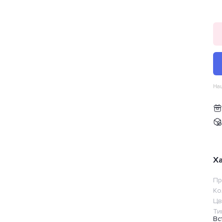
Наш
Х
Пр
Ко
Цв
Ти
Вс