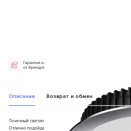
Гарантия качества
Доставка по
от брендов
всей России
Описание
Возврат и обмен
Доставка
Точечный светильник 358305 из серии «Spot» от производ
Отлично подойдет для такого типа помещений, как ванная,