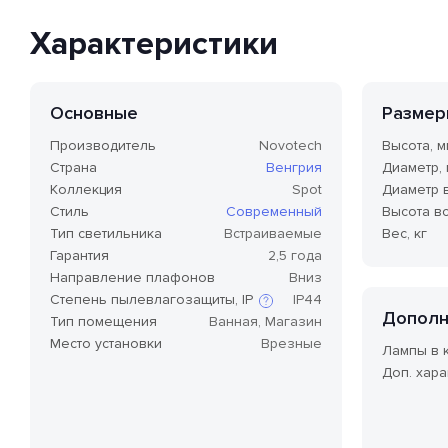
Характеристики
Основные
Размер
Производитель
Novotech
Высота, м
Страна
Венгрия
Диаметр,
Коллекция
Spot
Диаметр 
Стиль
Современный
Высота вс
Тип светильника
Встраиваемые
Вес, кг
Гарантия
2,5 года
Направление плафонов
Вниз
Степень пылевлагозащиты, IP
IP44
Дополн
Тип помещения
Ванная, Магазин
Место установки
Врезные
Лампы в 
Степень защиты по стандарту IP,
Доп. хара
или степень защиты оболочки
по классификации Ingress
Protection Code (дословно —
«код защиты от
проникновения»), — это