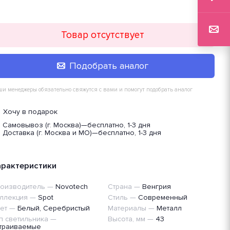
Товар отсутствует
Подобрать аналог
и менеджеры обязательно свяжутся с вами и помогут подобрать аналог
Хочу в подарок
Самовывоз (г. Москва)
—
бесплатно, 1-3 дня
Доставка (г. Москва и МО)
—
бесплатно, 1-3 дня
арактеристики
оизводитель
—
Novotech
Страна
—
Венгрия
ллекция
—
Spot
Стиль
—
Современный
ет
—
Белый, Серебристый
Материалы
—
Металл
п светильника
—
Высота, мм
—
43
траиваемые