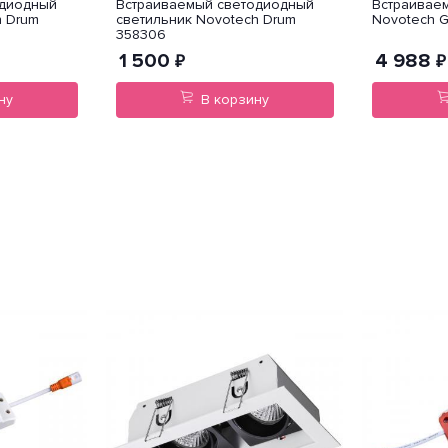
одиодный
Встраиваемый светодиодный
Встраивае
h Drum
светильник Novotech Drum
Novotech 
358306
1 500
4 988
₽
₽
ну
В корзину