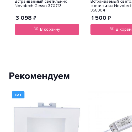
Встраиваемый светильник
Встраиваемый свет
Novotech Gesso 370713
светильник Novotec
358304
3 098
1 500
₽
₽
В корзину
В корзи
Рекомендуем
ХИТ