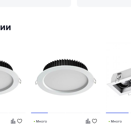
ции
Много
Много