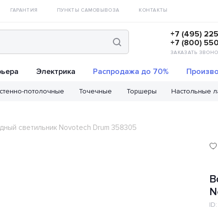
ГАРАНТИЯ
ПУНКТЫ САМОВЫВОЗА
КОНТАКТЫ
+7 (495) 22
+7 (800) 55
ЗАКАЗАТЬ ЗВОНО
рьера
Электрика
Распродажа до 70%
Произво
стенно-потолочные
Точечные
Торшеры
Настольные 
дный светильник Novotech Drum 358305
В
N
ID: