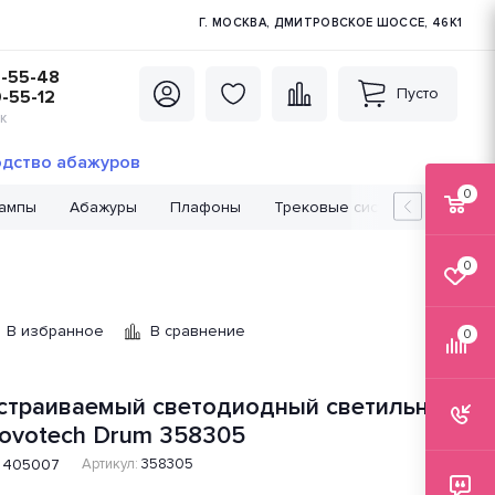
Г. МОСКВА, ДМИТРОВСКОЕ ШОССЕ, 46К1
5-55-48
Пусто
0-55-12
К
дство абажуров
0
лампы
Абажуры
Плафоны
Трековые системы
Лампо
0
В избранное
В сравнение
0
страиваемый светодиодный светильник
ovotech Drum 358305
405007
Артикул:
358305