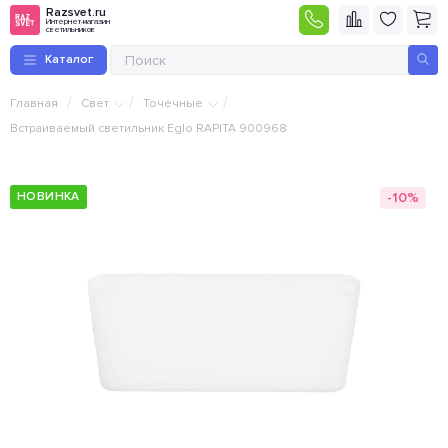
Razsvet.ru
Интернет-магазин
светильников
Каталог
/
/
/
Главная
Свет
Точечные
Встраиваемый светильник Eglo RAPITA 900968
-10%
НОВИНКА