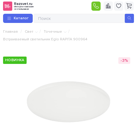
Razsvet.ru
Интернет-магазин
светильников
Каталог
/
/
/
Главная
Свет
Точечные
Встраиваемый светильник Eglo RAPITA 900964
-3%
НОВИНКА