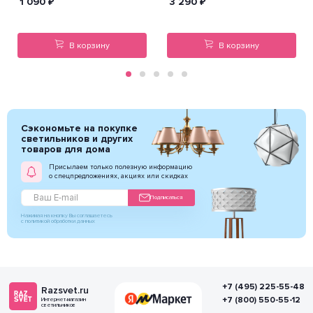
1 090
₽
3 290
₽
В корзину
В корзину
Сэкономьте на покупке
светильников и других
товаров для дома
Присылаем только полезную информацию
о спецпредложениях, акциях или скидках
Подписаться
Нажимая на кнопку Вы соглашаетесь
с политикой обработки данных
+7 (495) 225-55-48
Razsvet.ru
+7 (800) 550-55-12
Интернет-магазин
светильников